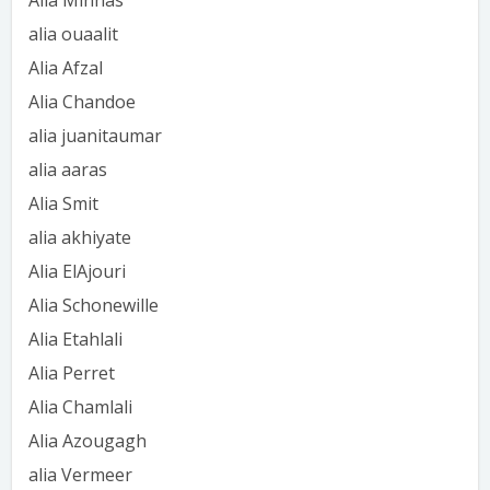
Alia Minhas
alia ouaalit
Alia Afzal
Alia Chandoe
alia juanitaumar
alia aaras
Alia Smit
alia akhiyate
Alia ElAjouri
Alia Schonewille
Alia Etahlali
Alia Perret
Alia Chamlali
Alia Azougagh
alia Vermeer