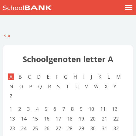
Nostalgische verhalen
Log in
a
Meld je gratis aan
Help
Schoolgenoten letter A
A
B
C
D
E
F
G
H
I
J
K
L
M
N
O
P
Q
R
S
T
U
V
W
X
Y
Z
1
2
3
4
5
6
7
8
9
10
11
12
13
14
15
16
17
18
19
20
21
22
23
24
25
26
27
28
29
30
31
32