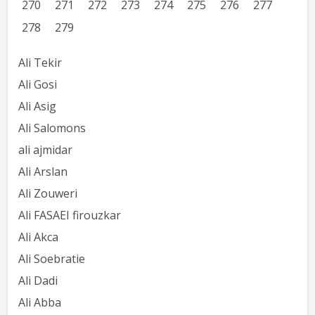
270
271
272
273
274
275
276
277
278
279
Ali Tekir
Ali Gosi
Ali Asig
Ali Salomons
ali ajmidar
Ali Arslan
Ali Zouweri
Ali FASAEI firouzkar
Ali Akca
Ali Soebratie
Ali Dadi
Ali Abba