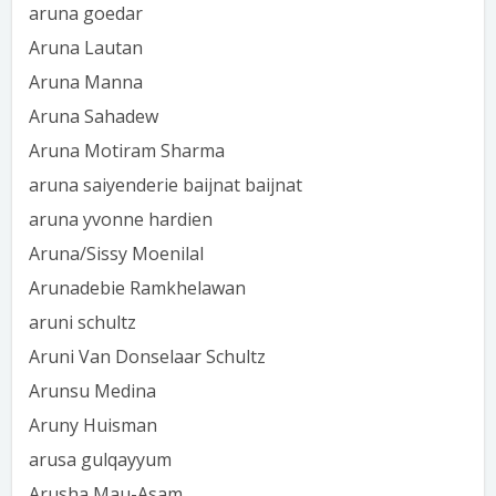
aruna goedar
Aruna Lautan
Aruna Manna
Aruna Sahadew
Aruna Motiram Sharma
aruna saiyenderie baijnat baijnat
aruna yvonne hardien
Aruna/Sissy Moenilal
Arunadebie Ramkhelawan
aruni schultz
Aruni Van Donselaar Schultz
Arunsu Medina
Aruny Huisman
arusa gulqayyum
Arusha Mau-Asam