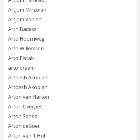
Artjom Tsirelson
Artjom Mirzoian
Artjom Vanian
Artn Badass
Arto Hoornweg
Arto Willemsen
Arto Elstak
arto braam
Artoesh Akopian
Artoesh Akopian
Arton van Harten
Arton Overpelt
Arton Senna
Arton deBoer
Arton van 't Hul