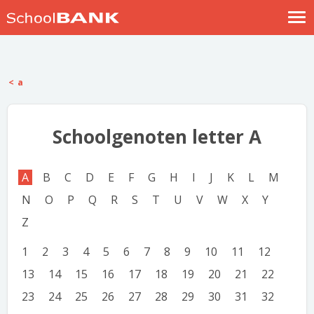
Nostalgische verhalen
Log in
a
Meld je gratis aan
Help
Schoolgenoten letter A
A
B
C
D
E
F
G
H
I
J
K
L
M
N
O
P
Q
R
S
T
U
V
W
X
Y
Z
1
2
3
4
5
6
7
8
9
10
11
12
13
14
15
16
17
18
19
20
21
22
23
24
25
26
27
28
29
30
31
32