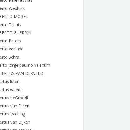
erto Pereira Arias
berto Webbink
BERTO MOREL
erto Tijhuis
BERTO GUERRINI
erto Peters
erto Verlinde
erto Schra
erto jorge paulino valentim
BERTUS VAN DERVELDE
ertus luten
bertus weeda
ertus deGroodt
ertus van Essen
ertus Wiebing
ertus van Dijken