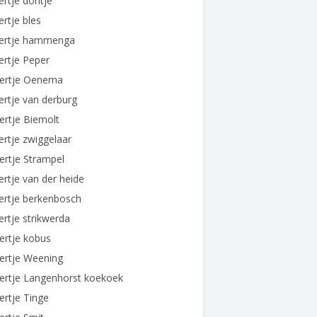
ertje dontje
ertje bles
bertje hammenga
ertje Peper
bertje Oenema
ertje van derburg
ertje Biemolt
ertje zwiggelaar
ertje Strampel
ertje van der heide
ertje berkenbosch
ertje strikwerda
ertje kobus
ertje Weening
ertje Langenhorst koekoek
ertje Tinge