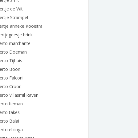
ertje Smit
ertje de Wit
ertje Strampel
ertje anneke Kooistra
ertjegeesje brink
berto marchante
berto Doeman
erto Tijhuis
berto Boon
erto Falconi
erto Croon
erto Villasmil Raven
erto tieman
erto takes
erto Balai
erto elzinga