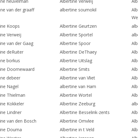
tine heuvelman
Albertine Verweij
Alb
ine van der graaff
albertine soumokil
Alb
We
tine Koops
Albertine Geurtzen
alb
ine Verweij
Albertine Sportel
alb
tine van der Gaag
Albertine Spoor
Al
ine deRuiter
Albertine DeThaey
Al
ine borkus
Albertine Uitslag
Alb
tine Doornewaard
Albertine Smits
Alb
tine debeer
Albertine van Vliet
Al
tine Nagel
albertine van Ham
Alb
tine Thielman
Albertine Wortel
Alb
ine Kokkeler
Albertine Zeeburg
alb
ine Lindner
Albertine Besselink-zents
Alb
tine van den Bosch
Albertine Omvlee
Alb
tine Douma
Albertine in t Veld
Alb