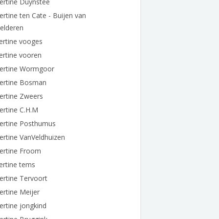
ertine Duynstee
ertine ten Cate - Buijen van
elderen
ertine vooges
ertine vooren
bertine Wormgoor
bertine Bosman
ertine Zweers
ertine C.H.M
bertine Posthumus
ertine VanVeldhuizen
ertine Froom
ertine tems
ertine Tervoort
ertine Meijer
ertine jongkind