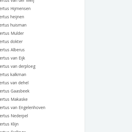
ertus van der Meij
ertus Hijmensen
ertus heijnen
ertus huisman
ertus Mulder
ertus dokter
ertus Alberus
ertus van Eijk
ertus van derploeg
ertus kalkman
ertus van dehel
bertus Gaasbeek
bertus Makaske
ertus van Engelenhoven
ertus Nederpel
ertus Klijn