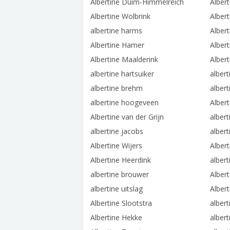
Albertine Duim-Himmelreich
Alber
Albertine Wolbrink
Alber
albertine harms
Alber
Albertine Hamer
Alber
Albertine Maalderink
Alber
albertine hartsuiker
albert
albertine brehm
alber
albertine hoogeveen
Alber
Albertine van der Grijn
alber
albertine jacobs
alber
Albertine Wijers
Alber
Albertine Heerdink
alber
albertine brouwer
Albert
albertine uitslag
Albert
Albertine Slootstra
albert
Albertine Hekke
alber