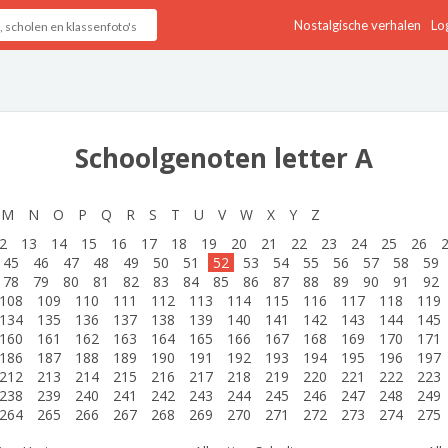
Nostalgische verhalen
Log
Schoolgenoten letter A
M
N
O
P
Q
R
S
T
U
V
W
X
Y
Z
2
13
14
15
16
17
18
19
20
21
22
23
24
25
26
45
46
47
48
49
50
51
52
53
54
55
56
57
58
59
78
79
80
81
82
83
84
85
86
87
88
89
90
91
92
108
109
110
111
112
113
114
115
116
117
118
119
134
135
136
137
138
139
140
141
142
143
144
145
160
161
162
163
164
165
166
167
168
169
170
171
186
187
188
189
190
191
192
193
194
195
196
197
212
213
214
215
216
217
218
219
220
221
222
223
238
239
240
241
242
243
244
245
246
247
248
249
264
265
266
267
268
269
270
271
272
273
274
275