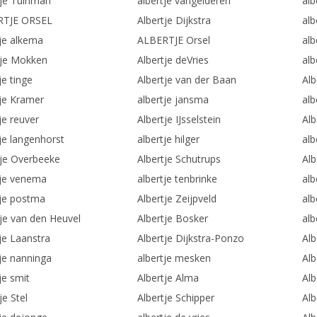
tje Tuinman
albertje vangelderen
alb
RTJE ORSEL
Albertje Dijkstra
alb
tje alkema
ALBERTJE Orsel
al
tje Mokken
Albertje deVries
alb
je tinge
Albertje van der Baan
Al
tje Kramer
albertje jansma
alb
je reuver
Albertje IJsselstein
Alb
je langenhorst
albertje hilger
alb
tje Overbeeke
Albertje Schutrups
Alb
tje venema
albertje tenbrinke
alb
tje postma
Albertje Zeijpveld
alb
tje van den Heuvel
Albertje Bosker
alb
je Laanstra
Albertje Dijkstra-Ponzo
Alb
tje nanninga
albertje mesken
Alb
je smit
Albertje Alma
Alb
je Stel
Albertje Schipper
Alb