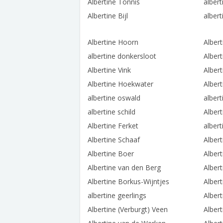
Albertine Tonnis
alber
Albertine Bijl
albert
Albertine Hoorn
Alber
albertine donkersloot
Albert
Albertine Vink
Alber
Albertine Hoekwater
Albert
albertine oswald
albert
albertine schild
Alber
Albertine Ferket
alber
Albertine Schaaf
Alber
Albertine Boer
Alber
Albertine van den Berg
Albert
Albertine Borkus-Wijntjes
Albert
albertine geerlings
Alber
Albertine (Verburgt) Veen
Alber