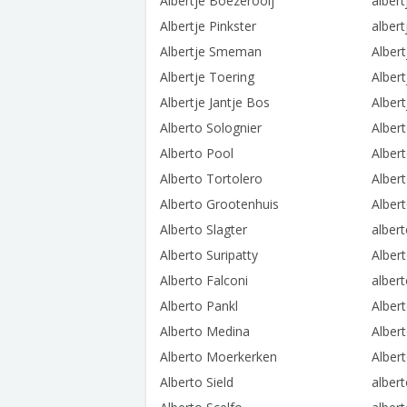
Albertje Boezerooij
alber
Albertje Pinkster
albert
Albertje Smeman
Alber
Albertje Toering
Alber
Albertje Jantje Bos
Alber
Alberto Solognier
Alber
Alberto Pool
Alber
Alberto Tortolero
Albert
Alberto Grootenhuis
Alber
Alberto Slagter
alber
Alberto Suripatty
Alber
Alberto Falconi
albert
Alberto Pankl
Alber
Alberto Medina
Alber
Alberto Moerkerken
Alber
Alberto Sield
alber