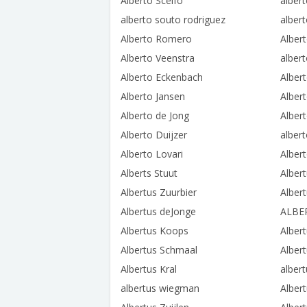
Alberto Scelfo
alber
alberto souto rodriguez
albert
Alberto Romero
Alber
Alberto Veenstra
alber
Alberto Eckenbach
Alber
Alberto Jansen
Alber
Alberto de Jong
Alber
Alberto Duijzer
alber
Alberto Lovari
Alber
Alberts Stuut
Alber
Albertus Zuurbier
Alber
Albertus deJonge
ALBE
Albertus Koops
Alber
Albertus Schmaal
Alber
Albertus Kral
albert
albertus wiegman
Alber