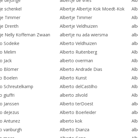
tje dejonge
albertje de vries
Alb
je schenkel
Albertje Albertje Kok Moedt-Kok
Alb
tje Timmer
Albertje Timmer
Alb
tje Drenth
Albertje Veldhuizen
alb
tje Nelly Koffeman Zwaan
albertje nu ada wiersma
alb
to Sodeike
Alberto Veldhuizen
al
to Melim
Alberto Ruitenberg
Al
o Jack
alberto overman
Alb
to Blömer
Alberto Andrade Dias
Al
to Boelen
Alberto Kunst
Alb
to Schreutelkamp
Alberto delCastilho
Alb
o giuffri
alberto zilvold
Alb
to Janssen
Alberto terDoest
alb
to deJezus
Alberto Boerleider
alb
to Antunez
alberto kok
Alb
to vanburgh
Alberto Dianza
alb