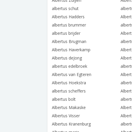
Albertus Zuijlen
Alber
albertus schut
albert
Albertus Hadders
Alber
albertus brummer
albert
albertus brijder
Albert
Albertus Brugman
alber
Albertus Haverkamp
Alber
Albertus deJong
Albert
albertus edelbroek
alber
Albertus van Egteren
Alber
Albertus Hoekstra
albert
albertus scheffers
Alber
albertus bolt
alber
Albertus Makaske
Albert
Albertus Visser
Alber
Albertus Kranenburg
albert