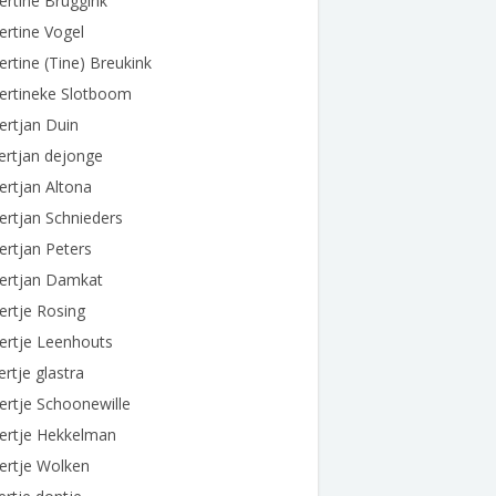
ertine Bruggink
ertine Vogel
ertine (Tine) Breukink
ertineke Slotboom
ertjan Duin
ertjan dejonge
ertjan Altona
ertjan Schnieders
ertjan Peters
bertjan Damkat
ertje Rosing
ertje Leenhouts
ertje glastra
ertje Schoonewille
ertje Hekkelman
ertje Wolken