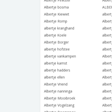
Albertje Pinkster
Alber
Albertje bosma
ALBE
Albertje Kiewiet
alber
Albertje Romp
Alber
albertje kranghand
albert
albertje Koele
alber
Albertje Borger
albert
albertje hofstee
albert
albertje vankampen
Alber
albertje kamst
alber
albertje hadders
alber
albertje ellen
Alber
Albertje Vriend
albert
Albertje nanninga
alber
Albertje Mooibroek
albert
Albertje Vogelzang
Albert