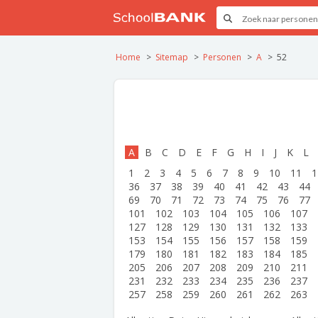
Home
Sitemap
Personen
A
52
A
B
C
D
E
F
G
H
I
J
K
L
1
2
3
4
5
6
7
8
9
10
11
1
36
37
38
39
40
41
42
43
44
69
70
71
72
73
74
75
76
77
101
102
103
104
105
106
107
127
128
129
130
131
132
133
153
154
155
156
157
158
159
179
180
181
182
183
184
185
205
206
207
208
209
210
211
231
232
233
234
235
236
237
257
258
259
260
261
262
263