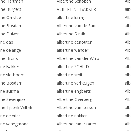
tine Hartman
Albertine Scholten
Alb
tine Burgers
ALBERTINE BAKKER
al
tine Omvlee
albertine luning
Alb
tine Bosdam
Albertine van de Sandt
alb
tine Duiven
Albertine Struik
Alb
ine dap
albertine denouter
Alb
tine delange
albertine wander
Alb
tine Brons
Albertine van der Wulp
Al
tine Bakker
albertine SCHILD
alb
tine slotboom
albertine smit
alb
tine Bosdam
albertine verheugen
alb
tine ausma
albertine engberts
Alb
ine Severijnse
Albertine Overberg
Alb
ine Tjeenk Willink
Albertine van Iterson
alb
ine de vries
albertine nakken
alb
tine vanegmond
Albertine van Baaren
Alb