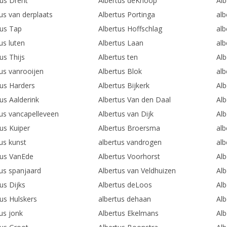
tus Drent
Albertus deKnoop
Alb
us van derplaats
Albertus Portinga
alb
tus Tap
Albertus Hoffschlag
alb
us luten
Albertus Laan
alb
us Thijs
Albertus ten
Alb
tus vanrooijen
Albertus Blok
alb
tus Harders
Albertus Bijkerk
Alb
us Aalderink
Albertus Van den Daal
Alb
tus vancapelleveen
Albertus van Dijk
Alb
tus Kuiper
Albertus Broersma
alb
us kunst
albertus vandrogen
alb
tus VanEde
Albertus Voorhorst
Al
tus spanjaard
Albertus van Veldhuizen
Al
us Dijks
Albertus deLoos
Alb
tus Hulskers
albertus dehaan
Alb
us jonk
Albertus Ekelmans
Alb