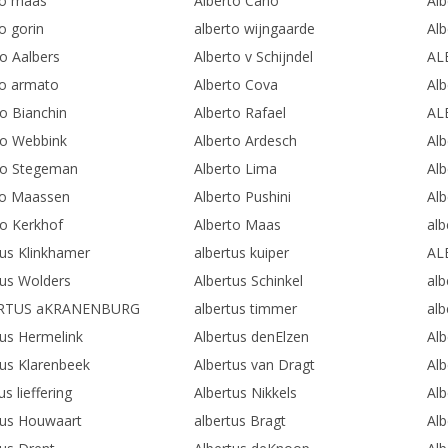
to maas
Alberto Cano
Alb
o gorin
alberto wijngaarde
Al
to Aalbers
Alberto v Schijndel
AL
to armato
Alberto Cova
Alb
to Bianchin
Alberto Rafael
AL
to Webbink
Alberto Ardesch
Alb
to Stegeman
Alberto Lima
Alb
to Maassen
Alberto Pushini
Alb
to Kerkhof
Alberto Maas
alb
tus Klinkhamer
albertus kuiper
AL
tus Wolders
Albertus Schinkel
alb
RTUS aKRANENBURG
albertus timmer
al
tus Hermelink
Albertus denElzen
Alb
tus Klarenbeek
Albertus van Dragt
Alb
us lieffering
Albertus Nikkels
Alb
tus Houwaart
albertus Bragt
Alb