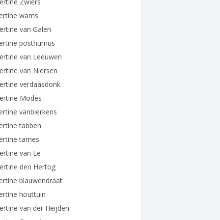
ertine Zwiers
bertine wams
ertine van Galen
ertine posthumus
ertine van Leeuwen
ertine van Niersen
ertine verdaasdonk
bertine Modes
ertine vanbierkens
ertine tabben
ertine tames
ertine van Ee
ertine den Hertog
ertine blauwendraat
ertine houttuin
ertine van der Heijden