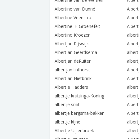
Albertine van de Werken
Alber
Albertine van Dunné
Albert
Albertine Veenstra
Alber
Albertine .H Groenefelt
Albert
Albertino Kroezen
albert
Albertjan Rijswijk
Alber
Albertjan Geerdsema
albert
Albertjan deRuiter
alber
albertjan linthorst
Alber
Albertjan Hietbrink
Alber
Albertje Hadders
albert
albertje kruizinga-Koning
albert
albertje smit
Albert
albertje bergsma-bakker
Alber
albertje kijne
albert
Albertje Uijlenbroek
alber