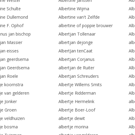
tine Wester
Albertine Janssen
Alb
ine Schulte
Albertine Wijma
Alb
tine Dullemond
Albertine van't Zelfde
Alb
ine F. Ophof
albertine of poppie brouwer
Alb
inus jan bischop
Albertjan Tollenaar
Alb
tjan Massier
albertjan dejonge
alb
jan eisses
AlbertJan tenCaat
Alb
tjan geerdsema
Albertjan Corjanus
Alb
tjan Geerdsema
albertjan de Ruiter
Alb
tjan Roele
Albertjan Schreuders
Al
je koornstra
Albertje Willems Smits
Alb
je van gelderen
Albertje Ridderman
Alb
je Jonker
Albertje Hermelink
alb
tje Groen
Albertje Boer-Loof
Alb
je veldhuizen
albertje dewit
Alb
tje bosma
albertje morina
Alb