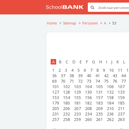
Home
Sitemap
Personen
A
53
A
B
C
D
E
F
G
H
I
J
K
L
1
2
3
4
5
6
7
8
9
10
11
1
36
37
38
39
40
41
42
43
44
69
70
71
72
73
74
75
76
77
101
102
103
104
105
106
107
127
128
129
130
131
132
133
153
154
155
156
157
158
159
179
180
181
182
183
184
185
205
206
207
208
209
210
211
231
232
233
234
235
236
237
257
258
259
260
261
262
263