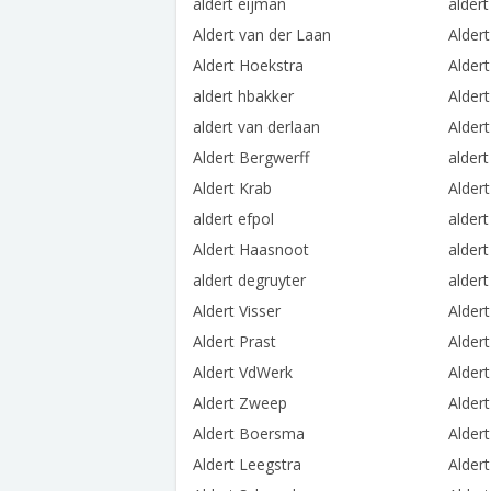
aldert eijman
alder
Aldert van der Laan
Aldert
Aldert Hoekstra
Aldert
aldert hbakker
Aldert
aldert van derlaan
Alder
Aldert Bergwerff
alder
Aldert Krab
Aldert
aldert efpol
aldert
Aldert Haasnoot
aldert
aldert degruyter
aldert
Aldert Visser
Aldert
Aldert Prast
Aldert
Aldert VdWerk
Aldert
Aldert Zweep
Alder
Aldert Boersma
Alder
Aldert Leegstra
Alder