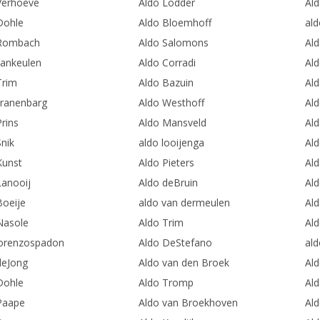
Verhoeve
Aldo Lodder
Ald
Dohle
Aldo Bloemhoff
al
 Rombach
Aldo Salomons
Ald
vankeulen
Aldo Corradi
Al
Trim
Aldo Bazuin
Al
kranenbarg
Aldo Westhoff
Ald
rins
Aldo Mansveld
Al
Snik
aldo looijenga
Al
Kunst
Aldo Pieters
Al
Lanooij
Aldo deBruin
Ald
Boeije
aldo van dermeulen
Al
Nasole
Aldo Trim
Ald
lorenzospadon
Aldo DeStefano
ald
deJong
Aldo van den Broek
Ald
Dohle
Aldo Tromp
Ald
Paape
Aldo van Broekhoven
Ald