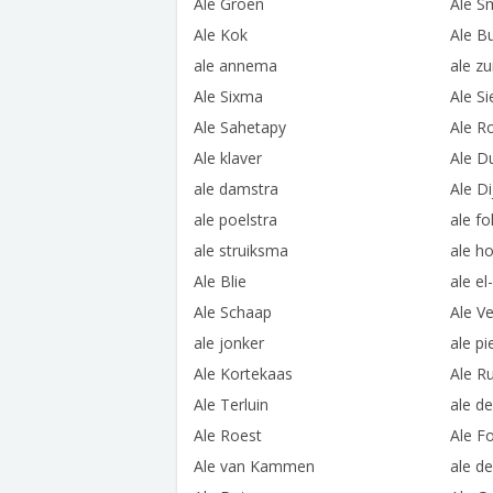
Ale Groen
Ale S
Ale Kok
Ale B
ale annema
ale z
Ale Sixma
Ale S
Ale Sahetapy
Ale R
Ale klaver
Ale D
ale damstra
Ale Di
ale poelstra
ale f
ale struiksma
ale ho
Ale Blie
ale el
Ale Schaap
Ale V
ale jonker
ale p
Ale Kortekaas
Ale Ru
Ale Terluin
ale de
Ale Roest
Ale Fo
Ale van Kammen
ale d