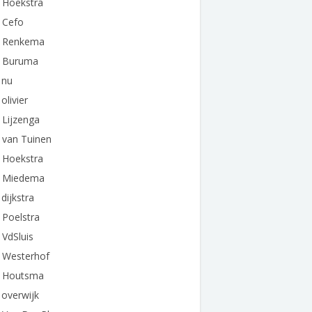
 Hoekstra
 Cefo
e Renkema
e Buruma
 nu
 olivier
 Lijzenga
 van Tuinen
 Hoekstra
e Miedema
 dijkstra
 Poelstra
 VdSluis
e Westerhof
e Houtsma
 overwijk