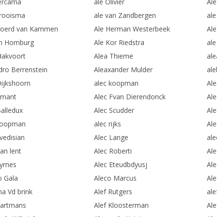
ercama
ale Olivier
Ale
trooisma
ale van Zandbergen
ale
joerd van Kammen
Ale Herman Westerbeek
Al
an Homburg
Ale Kor Riedstra
ale
Hakvoort
Alea Thieme
al
dro Berrenstein
Aleaxander Mulder
ale
Dijkshoorn
alec koopman
Ale
Smant
Alec Fvan Dierendonck
Al
Balledux
Alec Scudder
Ale
koopman
alec rijks
Ale
vedisian
Alec Lange
ale
an lent
Alec Roberti
Ale
byrnes
Alec Eteudbdyusj
Al
o Gala
Aleco Marcus
Al
ha Vd brink
Alef Rutgers
al
Hartmans
Alef Kloosterman
Ale