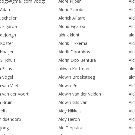
oogt@gmail.com Voogt
Aldre Pijper
Al
c Adams
Aldric Schobel
Ald
k scheller
Aldrick AFarro
Ald
k Figaroa
Aldrid Figaroa
Ald
k deJongh
aldrik klont
ald
 Koster
Aldrik Flikkema
Ald
 Haaijer
Aldrik Doornbos
Ald
 Slijkhuis
Aldrin Dito Bentura
Ald
n Elsas
aldwin Kortman
ald
n Vogel
Aldwin Broeksteeg
al
 van Vliet
Aldwin Pet
Al
n van der Voort
Aldwin van der Velden
Ald
n Bruin
Aldwin Gils van
Ald
ielts
Aldy Nikkels
Al
Middendorp
Aldy Heron
Al
ejong
Ale Terpstra
Al