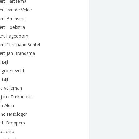
dert Hartzema
ert van de Velde
ert Bruinsma
ert Hoekstra
ert hagedoorn
ert Christiaan Sentel
dert-Jan Brandsma
 Bijl
i groeneveld
 Bijl
ie velleman
ijana Turkanovic
in Aldin
ine Hazeleger
ith Droppers
o schra