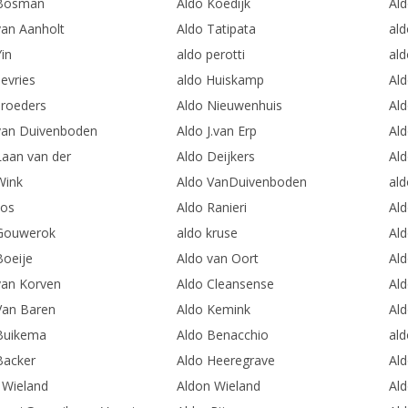
 Bosman
Aldo Koedijk
Ald
van Aanholt
Aldo Tatipata
al
in
aldo perotti
ald
evries
aldo Huiskamp
Al
broeders
Aldo Nieuwenhuis
Al
van Duivenboden
Aldo J.van Erp
Ald
Laan van der
Aldo Deijkers
Al
Wink
Aldo VanDuivenboden
al
vos
Aldo Ranieri
Ald
Gouwerok
aldo kruse
Ald
Boeije
Aldo van Oort
Al
van Korven
Aldo Cleansense
Ald
Van Baren
Aldo Kemink
Ald
Buikema
Aldo Benacchio
ald
Backer
Aldo Heeregrave
Ald
 Wieland
Aldon Wieland
Al