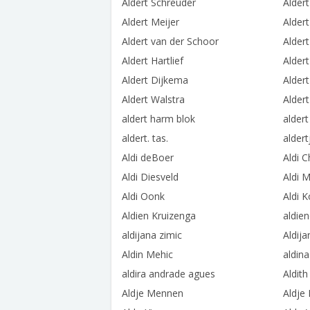
Aldert Schreuder
Alder
Aldert Meijer
Alder
Aldert van der Schoor
Alder
Aldert Hartlief
Alder
Aldert Dijkema
Alder
Aldert Walstra
Alder
aldert harm blok
alder
aldert. tas.
alder
Aldi deBoer
Aldi C
Aldi Diesveld
Aldi 
Aldi Oonk
Aldi 
Aldien Kruizenga
aldie
aldijana zimic
Aldija
Aldin Mehic
aldina
aldira andrade agues
Aldit
Aldje Mennen
Aldje