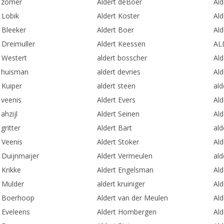
t zomer
Aldert deBoer
Ald
 Lobik
Aldert Koster
Ald
 Bleeker
Aldert Boer
Ald
 Dreimuller
Aldert Keessen
AL
t Westert
aldert bosscher
Ald
t huisman
aldert devries
Ald
 Kuiper
aldert steen
ald
 veenis
Aldert Evers
Ald
 ahzijl
Aldert Seinen
Ald
 gritter
Aldert Bart
ald
 Veenis
Aldert Stoker
Ald
 Duijnmaijer
Aldert Vermeulen
ald
 Krikke
Aldert Engelsman
Ald
t Mulder
aldert kruiniger
Al
t Boerhoop
Aldert van der Meulen
Ald
t Eveleens
Aldert Hombergen
Ald