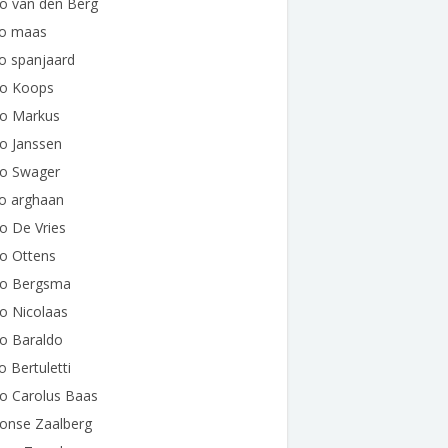
o van den Berg
do maas
o spanjaard
do Koops
do Markus
o Janssen
do Swager
do arghaan
o De Vries
o Ottens
do Bergsma
o Nicolaas
o Baraldo
o Bertuletti
o Carolus Baas
donse Zaalberg