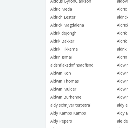
Aldous ByronClarkson
aldov
Aldric Meda
Aldri
Aldrich Lester
aldric
Aldrick Magdalena
Aldric
Aldrik deJongh
Aldri
Aldrik Bakker
Aldrik
Aldrik Flikkema
aldrik
Aldrin Ismail
Aldrin
aldsnflaksdnf nsadflsnd
Aldwi
Aldwin Kon
Aldwi
Aldwin Thomas
Aldwin
Aldwin Mulder
Aldwi
Aldwin Burhenne
Aldwi
aldy schrijver terpstra
aldy e
Aldy Kamps Kamps
Aldy 
Aldy Pepers
ale d