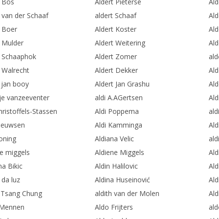
t Bos
Aldert Pieterse
Al
t van der Schaaf
aldert Schaaf
Ald
t Boer
Aldert Koster
Ald
t Mulder
Aldert Weitering
Ald
t Schaaphok
Aldert Zomer
ald
t Walrecht
Aldert Dekker
Ald
t jan booy
Aldert Jan Grashu
Al
tje vanzeeventer
aldi A.AGertsen
Aldi
hristoffels-Stassen
Aldi Poppema
ald
Meuwsen
Aldi Kamminga
Aldi
Koning
Aldiana Velic
ald
ne miggels
Aldiene Miggels
Ald
na Bikic
Aldin Halilovic
Ald
 da luz
Aldina Huseinović
Ald
h Tsang Chung
aldith van der Molen
Ald
 Mennen
Aldo Frijters
ald