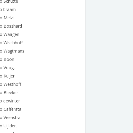
o Schutte
do braam
o Melzi
do Boszhard
do Waagen
o Wischhoff
do Wagtmans
do Boon
do Voogt
o Kuijer
do Westhoff
o Bleeker
o dewinter
o Cafferata
o Veenstra
o Uijldert