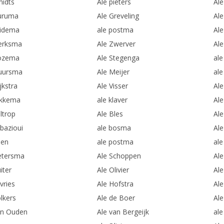
midts
Ale pieters
Ale
uruma
Ale Greveling
Ale
uidema
ale postma
Al
ierksma
Ale Zwerver
Al
ozema
Ale Stegenga
ale
uursma
Ale Meijer
ale
jkstra
Ale Visser
Ale
okkema
ale klaver
Ale
ltrop
Ale Bles
Ale
-bazioui
ale bosma
Al
een
ale postma
ale
ietersma
Ale Schoppen
Ale
iter
Ale Olivier
Ale
vries
Ale Hofstra
Al
lkers
Ale de Boer
Al
en Ouden
Ale van Bergeijk
ale