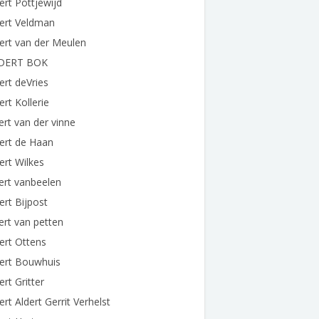
ert Pottjewijd
ert Veldman
ert van der Meulen
DERT BOK
ert deVries
ert Kollerie
ert van der vinne
ert de Haan
ert Wilkes
ert vanbeelen
ert Bijpost
ert van petten
ert Ottens
dert Bouwhuis
ert Gritter
ert Aldert Gerrit Verhelst