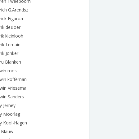
dren Tweeboom
rich G.Arendsz
rick Figaroa
rik deBoer
rik kleinlooh
rik Lemain
rik Jonker
ru Blanken
win roos
dwin koffeman
dwin Vriesema
win Sanders
y Jerney
dy Moorlag
dy Kool-Hagen
e Blauw