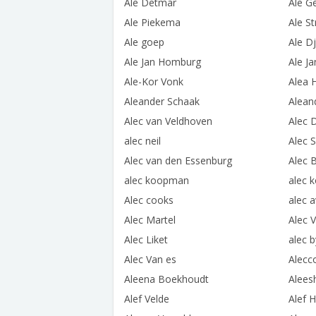
Ale Detmar
Ale G
Ale Piekema
Ale S
Ale goep
Ale D
Ale Jan Homburg
Ale J
Ale-Kor Vonk
Alea 
Aleander Schaak
Alean
Alec van Veldhoven
Alec 
alec neil
Alec 
Alec van den Essenburg
Alec 
alec koopman
alec 
Alec cooks
alec a
Alec Martel
Alec V
Alec Liket
alec 
Alec Van es
Alecc
Aleena Boekhoudt
Alees
Alef Velde
Alef 