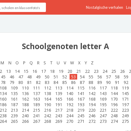
Nostalgische verhalen
Log
Schoolgenoten letter A
M
N
O
P
Q
R
S
T
U
V
W
X
Y
Z
2
13
14
15
16
17
18
19
20
21
22
23
24
25
26
45
46
47
48
49
50
51
52
53
54
55
56
57
58
59
78
79
80
81
82
83
84
85
86
87
88
89
90
91
92
108
109
110
111
112
113
114
115
116
117
118
119
134
135
136
137
138
139
140
141
142
143
144
145
160
161
162
163
164
165
166
167
168
169
170
171
186
187
188
189
190
191
192
193
194
195
196
197
212
213
214
215
216
217
218
219
220
221
222
223
238
239
240
241
242
243
244
245
246
247
248
249
264
265
266
267
268
269
270
271
272
273
274
275