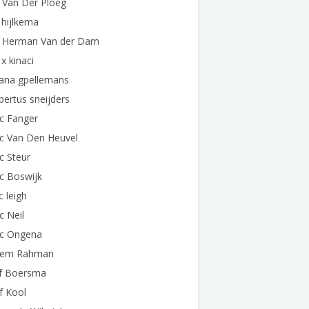
 Van Der Ploeg
 hijlkema
e Herman Van der Dam
 x kinaci
eana gpellemans
bertus sneijders
c Fanger
ec Van Den Heuvel
c Steur
c Boswijk
c leigh
c Neil
ec Ongena
eem Rahman
ef Boersma
f Kool