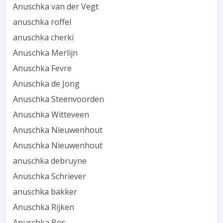
Anuschka van der Vegt
anuschka roffel
anuschka cherki
Anuschka Merlijn
Anuschka Fevre
Anuschka de Jong
Anuschka Steenvoorden
Anuschka Witteveen
Anuschka Nieuwenhout
Anuschka Nieuwenhout
anuschka debruyne
Anuschka Schriever
anuschka bakker
Anuschka Rijken
Anuschka Bos