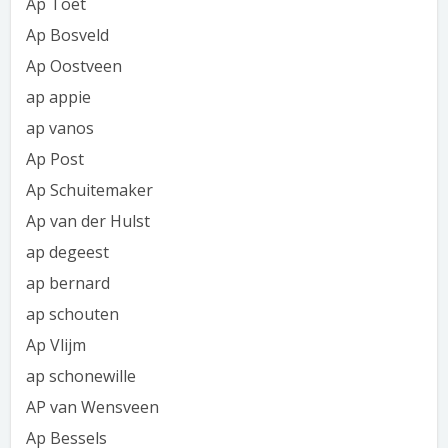
Ap Toet
Ap Bosveld
Ap Oostveen
ap appie
ap vanos
Ap Post
Ap Schuitemaker
Ap van der Hulst
ap degeest
ap bernard
ap schouten
Ap Vlijm
ap schonewille
AP van Wensveen
Ap Bessels