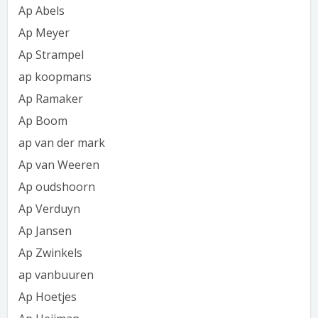
Ap Abels
Ap Meyer
Ap Strampel
ap koopmans
Ap Ramaker
Ap Boom
ap van der mark
Ap van Weeren
Ap oudshoorn
Ap Verduyn
Ap Jansen
Ap Zwinkels
ap vanbuuren
Ap Hoetjes