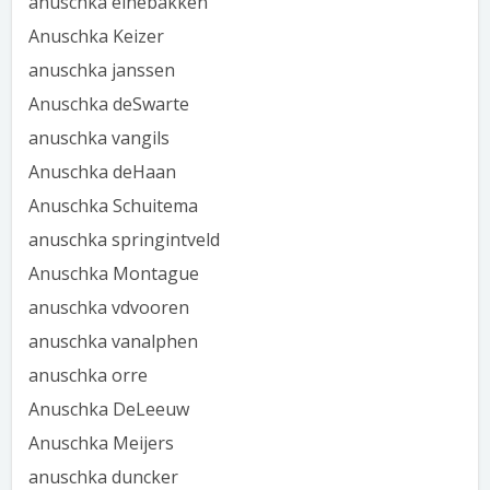
anuschka einebakken
Anuschka Keizer
anuschka janssen
Anuschka deSwarte
anuschka vangils
Anuschka deHaan
Anuschka Schuitema
anuschka springintveld
Anuschka Montague
anuschka vdvooren
anuschka vanalphen
anuschka orre
Anuschka DeLeeuw
Anuschka Meijers
anuschka duncker