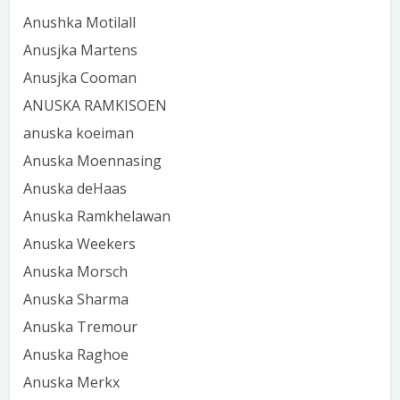
Anushka Motilall
Anusjka Martens
Anusjka Cooman
ANUSKA RAMKISOEN
anuska koeiman
Anuska Moennasing
Anuska deHaas
Anuska Ramkhelawan
Anuska Weekers
Anuska Morsch
Anuska Sharma
Anuska Tremour
Anuska Raghoe
Anuska Merkx