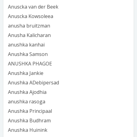
Anuscka van der Beek
Anuscka Kowsoleea
anusha bruitzman
Anusha Kalicharan
anushka kanhai
Anushka Samson
ANUSHKA PHAGOE
Anushka Jankie
Anushka ADebipersad
Anushka Ajodhia
anushka rasoga
Anushka Principaal
Anushka Budhram
Anushka Huinink