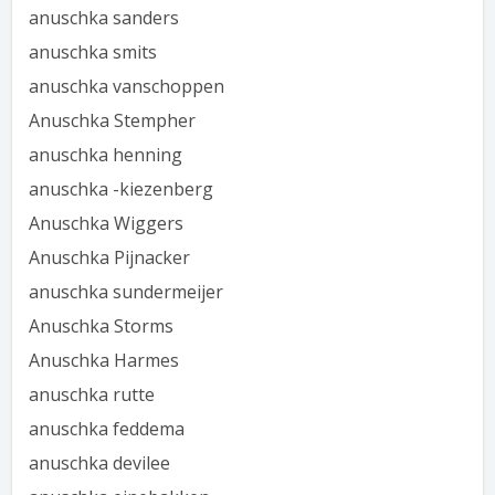
anuschka sanders
anuschka smits
anuschka vanschoppen
Anuschka Stempher
anuschka henning
anuschka -kiezenberg
Anuschka Wiggers
Anuschka Pijnacker
anuschka sundermeijer
Anuschka Storms
Anuschka Harmes
anuschka rutte
anuschka feddema
anuschka devilee