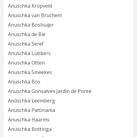
Anuschka Kropveld
Anuschka van Bruchem
Anuschka Boshuijer
Anuschka de Bie
Anuschka Seref
Anuschka Lubbers
Anuschka Otten
Anuschka Smeekes
Anuschka Bos
Anuschka Gonsalves Jardin de Ponte
Anûschka Leemberg
Anuschka Pattinama
Anuschka Haarms
Anuschka Bottinga