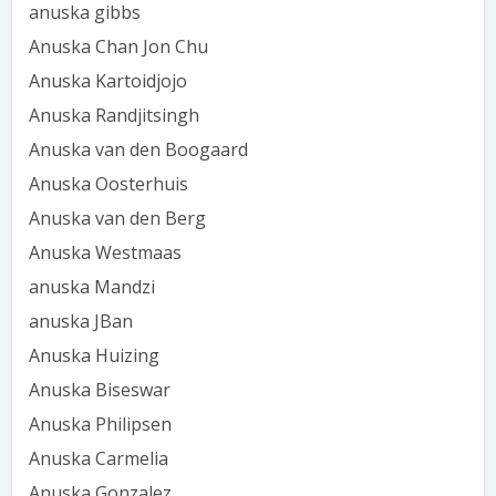
anuska gibbs
Anuska Chan Jon Chu
Anuska Kartoidjojo
Anuska Randjitsingh
Anuska van den Boogaard
Anuska Oosterhuis
Anuska van den Berg
Anuska Westmaas
anuska Mandzi
anuska JBan
Anuska Huizing
Anuska Biseswar
Anuska Philipsen
Anuska Carmelia
Anuska Gonzalez