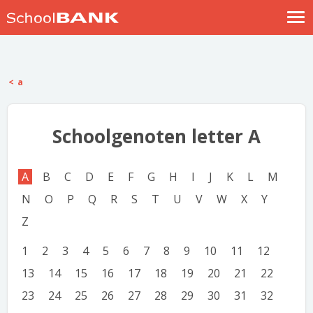
Nostalgische verhalen
Log in
a
Meld je gratis aan
Help
Schoolgenoten letter A
A
B
C
D
E
F
G
H
I
J
K
L
M
N
O
P
Q
R
S
T
U
V
W
X
Y
Z
1
2
3
4
5
6
7
8
9
10
11
12
13
14
15
16
17
18
19
20
21
22
23
24
25
26
27
28
29
30
31
32