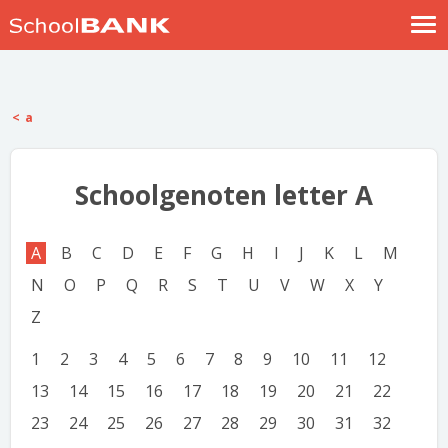
Nostalgische verhalen
Log in
a
Meld je gratis aan
Help
Schoolgenoten letter A
A
B
C
D
E
F
G
H
I
J
K
L
M
N
O
P
Q
R
S
T
U
V
W
X
Y
Z
1
2
3
4
5
6
7
8
9
10
11
12
13
14
15
16
17
18
19
20
21
22
23
24
25
26
27
28
29
30
31
32