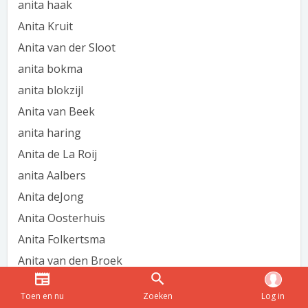
anita haak
Anita Kruit
Anita van der Sloot
anita bokma
anita blokzijl
Anita van Beek
anita haring
Anita de La Roij
anita Aalbers
Anita deJong
Anita Oosterhuis
Anita Folkertsma
Anita van den Broek
Anita Silberman
Toen en nu
Zoeken
Log in
Anita de Boorder