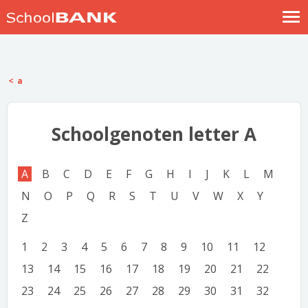
Nostalgische verhalen
Log in
a
Meld je gratis aan
Help
Schoolgenoten letter A
A
B
C
D
E
F
G
H
I
J
K
L
M
N
O
P
Q
R
S
T
U
V
W
X
Y
Z
1
2
3
4
5
6
7
8
9
10
11
12
13
14
15
16
17
18
19
20
21
22
23
24
25
26
27
28
29
30
31
32