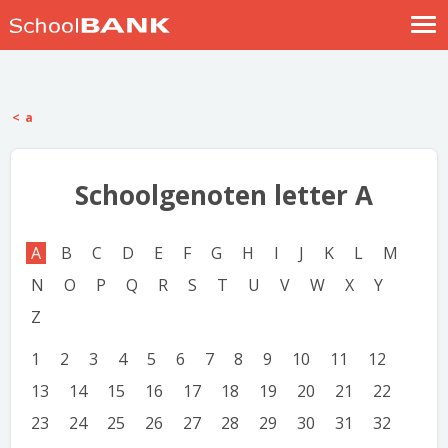
Nostalgische verhalen
Log in
a
Meld je gratis aan
Help
Schoolgenoten letter A
A
B
C
D
E
F
G
H
I
J
K
L
M
N
O
P
Q
R
S
T
U
V
W
X
Y
Z
1
2
3
4
5
6
7
8
9
10
11
12
13
14
15
16
17
18
19
20
21
22
23
24
25
26
27
28
29
30
31
32