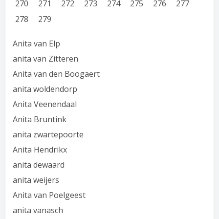
270
271
272
273
274
275
276
277
278
279
Anita van Elp
anita van Zitteren
Anita van den Boogaert
anita woldendorp
Anita Veenendaal
Anita Bruntink
anita zwartepoorte
Anita Hendrikx
anita dewaard
anita weijers
Anita van Poelgeest
anita vanasch