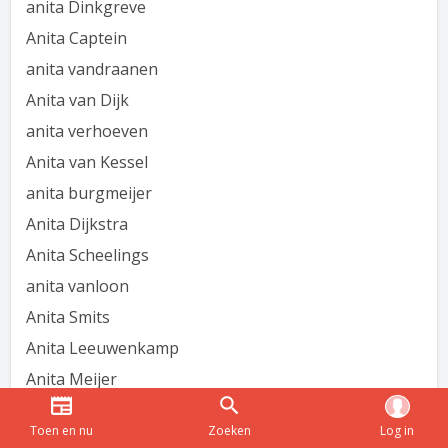
anita Dinkgreve
Anita Captein
anita vandraanen
Anita van Dijk
anita verhoeven
Anita van Kessel
anita burgmeijer
Anita Dijkstra
Anita Scheelings
anita vanloon
Anita Smits
Anita Leeuwenkamp
Anita Meijer
anita acverweij
Toen en nu
Zoeken
Log in
anita scheepers