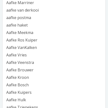
Aafke Marriner
aafke van derkooi
aafke postma
aafke haket
Aafke Meekma
Aafke Ros Kuiper
Aafke VanKalken
Aafke Vries
Aafke Veenstra
Aafke Brouwer
Aafke Kroon
Aafke Bosch
Aafke Kuipers
Aafke Hulk
aafke Trienekens