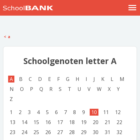
Nostalgische verhalen
Log in
a
Meld je gratis aan
Help
Schoolgenoten letter A
A
B
C
D
E
F
G
H
I
J
K
L
M
N
O
P
Q
R
S
T
U
V
W
X
Y
Z
1
2
3
4
5
6
7
8
9
10
11
12
13
14
15
16
17
18
19
20
21
22
23
24
25
26
27
28
29
30
31
32