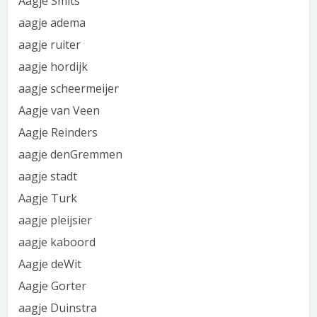
Aagje Smits
aagje adema
aagje ruiter
aagje hordijk
aagje scheermeijer
Aagje van Veen
Aagje Reinders
aagje denGremmen
aagje stadt
Aagje Turk
aagje pleijsier
aagje kaboord
Aagje deWit
Aagje Gorter
aagje Duinstra