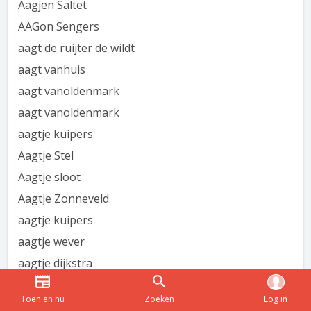
Aagjen Saltet
AAGon Sengers
aagt de ruijter de wildt
aagt vanhuis
aagt vanoldenmark
aagt vanoldenmark
aagtje kuipers
Aagtje Stel
Aagtje sloot
Aagtje Zonneveld
aagtje kuipers
aagtje wever
aagtje dijkstra
aagtje bollinger
Toen en nu
Zoeken
Log in
aagtje stegmeijer