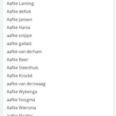
Aafke Lanting
Aafke deKok
Aafke Jansen
Aafke Hania
aafke snippe
aafke gallast
aafke van derham
Aafke Beer
Aafke Steenhuis
Aafke Krocké
aafke van derzwaag
Aafke Wybenga
aafke hoogma
Aafke Wiersma
Aafke Mulder