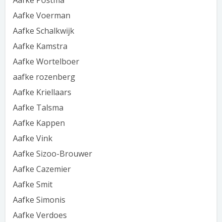
Aafke Postma
Aafke Voerman
Aafke Schalkwijk
Aafke Kamstra
Aafke Wortelboer
aafke rozenberg
Aafke Kriellaars
Aafke Talsma
Aafke Kappen
Aafke Vink
Aafke Sizoo-Brouwer
Aafke Cazemier
Aafke Smit
Aafke Simonis
Aafke Verdoes