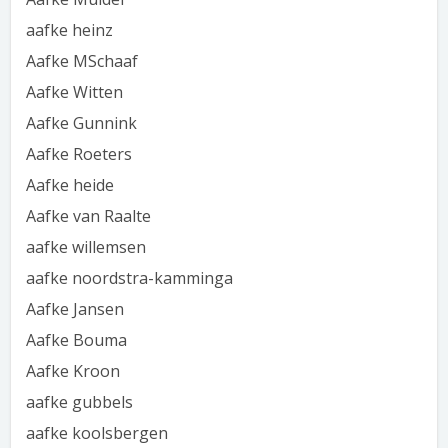
aafke heinz
Aafke MSchaaf
Aafke Witten
Aafke Gunnink
Aafke Roeters
Aafke heide
Aafke van Raalte
aafke willemsen
aafke noordstra-kamminga
Aafke Jansen
Aafke Bouma
Aafke Kroon
aafke gubbels
aafke koolsbergen