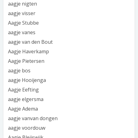
aagje nigten
aagje visser
Aagje Stubbe
aagje vanes
aagje van den Bout
Aagje Haverkamp
Aagje Pietersen
aagje bos
aagje Hooijenga
Aagje Eefting
aagje elgersma
Aagje Adema
aagje vanvan dongen
aagje voordouw
Aagje Bleijswijk