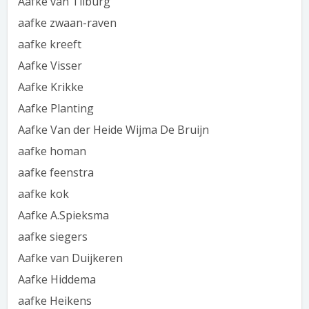
Aafke van Tilburg
aafke zwaan-raven
aafke kreeft
Aafke Visser
Aafke Krikke
Aafke Planting
Aafke Van der Heide Wijma De Bruijn
aafke homan
aafke feenstra
aafke kok
Aafke A.Spieksma
aafke siegers
Aafke van Duijkeren
Aafke Hiddema
aafke Heikens