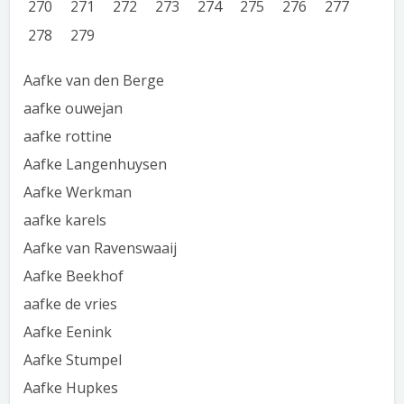
270
271
272
273
274
275
276
277
278
279
Aafke van den Berge
aafke ouwejan
aafke rottine
Aafke Langenhuysen
Aafke Werkman
aafke karels
Aafke van Ravenswaaij
Aafke Beekhof
aafke de vries
Aafke Eenink
Aafke Stumpel
Aafke Hupkes