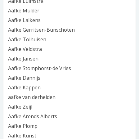
Aafke Luimstra
Aafke Mulder
Aafke Lalkens
Aafke Gerritsen-Bunschoten
Aafke Tolhuisen
Aafke Veldstra
Aafke Jansen
Aafke Stomphorst-de Vries
Aafke Dannijs
Aafke Kappen
aafke van derheiden
Aafke Zeijl
Aafke Arends Alberts
Aafke Plomp
Aafke Kunst