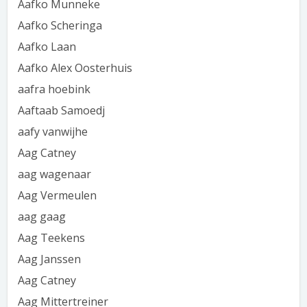
Aafko Munneke
Aafko Scheringa
Aafko Laan
Aafko Alex Oosterhuis
aafra hoebink
Aaftaab Samoedj
aafy vanwijhe
Aag Catney
aag wagenaar
Aag Vermeulen
aag gaag
Aag Teekens
Aag Janssen
Aag Catney
Aag Mittertreiner