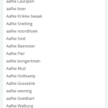
aafke Laurijsen
aafke boer
Aafke Krikke-Swaak
Aafke Snelting
aafke noordhoek
Aafke Smit
Aafke Beemster
Aafke Pier
aafke bongertman
Aafke Muil
Aafke Holtkamp
Aafke Gosselink
aafke veening
aafke Goedhart
Aafke Walburg