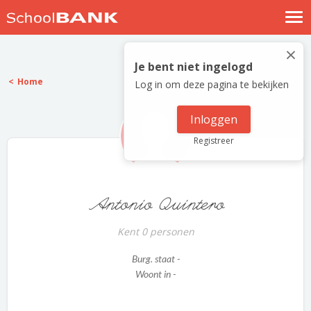
Nostalgische verhalen
×
Log in
Je bent niet ingelogd
Home
Log in om deze pagina te bekijken
Meld je gratis aan
Help
Inloggen
Registreer
Antonio Quintero
Kent 0 personen
Burg. staat -
Woont in -