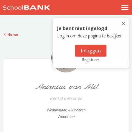
Nostalgische verhalen
×
Log in
Je bent niet ingelogd
Home
Log in om deze pagina te bekijken
Meld je gratis aan
Help
Inloggen
Registreer
Antonius van Mil
Kent 0 personen
Weduwnaar
, 4 kinderen
Woont in -