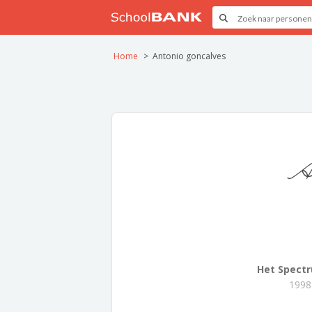
Home
Antonio goncalves
An
Het Spect
1998