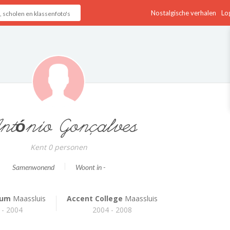
Nostalgische verhalen
Log
tónio Gonçalves
Kent 0 personen
Samenwonend
Woont in -
rum
Maassluis
Accent College
Maassluis
 - 2004
2004 - 2008