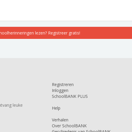
choolherinneringen lezen? Registreer gratis!
Registreren
Inloggen
SchoolBANK PLUS
tvang leuke
Help
Verhalen
Over SchoolBANK
Geschiedenis van SchoolBANK