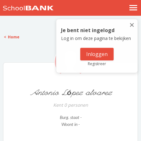
Nostalgische verhalen
×
Log in
Je bent niet ingelogd
Home
Log in om deze pagina te bekijken
Meld je gratis aan
Help
Inloggen
Registreer
Antonio López alvarez
Kent 0 personen
Burg. staat -
Woont in -