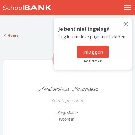
Nostalgische verhalen
×
Log in
Je bent niet ingelogd
Home
Log in om deze pagina te bekijken
Meld je gratis aan
Help
Inloggen
Registreer
Antonius Petersen
Kent 0 personen
Burg. staat -
Woont in -