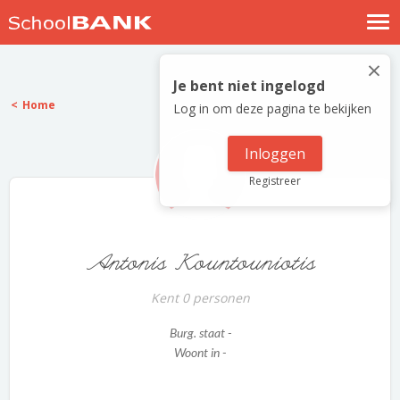
Nostalgische verhalen
×
Log in
Je bent niet ingelogd
Home
Log in om deze pagina te bekijken
Meld je gratis aan
Help
Inloggen
Registreer
Antonis Kountouniotis
Kent 0 personen
Burg. staat -
Woont in -