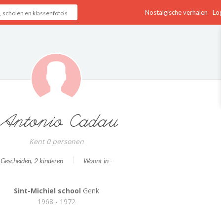
Nostalgische verhalen
Log
Antonio Cadau
Kent 0 personen
Gescheiden
, 2 kinderen
Woont in -
Sint-Michiel school
Genk
1968 - 1972