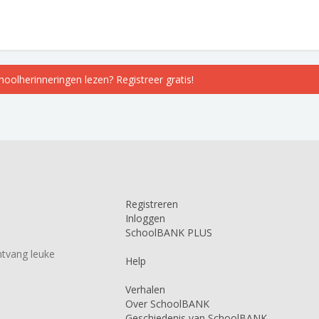
choolherinneringen lezen? Registreer gratis!
Registreren
Inloggen
SchoolBANK PLUS
tvang leuke
Help
Verhalen
Over SchoolBANK
Geschiedenis van SchoolBANK