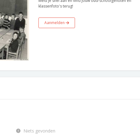
Meld je snel aan en vind jouw oud-schoolgenoten en
klassenfoto's terug!
Aanmelden
Niets gevonden