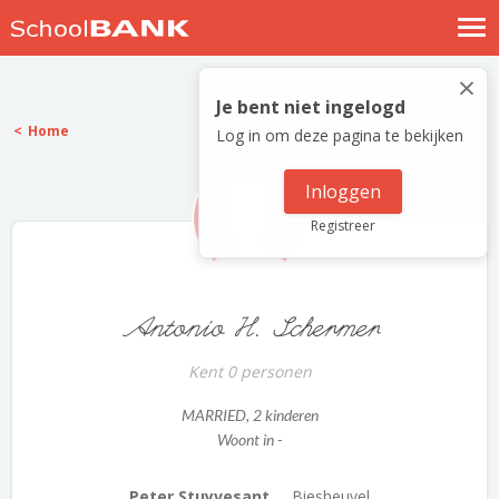
Nostalgische verhalen
×
Log in
Je bent niet ingelogd
Home
Log in om deze pagina te bekijken
Meld je gratis aan
Help
Inloggen
Registreer
Antonio H. Schermer
Kent 0 personen
MARRIED
, 2 kinderen
Woont in -
Peter Stuyvesant ...
Biesheuvel