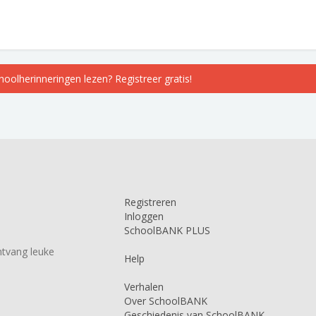
choolherinneringen lezen? Registreer gratis!
Registreren
Inloggen
SchoolBANK PLUS
tvang leuke
Help
Verhalen
Over SchoolBANK
Geschiedenis van SchoolBANK