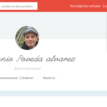
Nostalgische verhalen
Log
nio Poveda alvarez
Kent 0 personen
amenwonend
, 1 kinderen
Woont in -