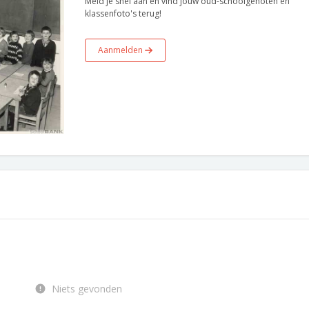
Meld je snel aan en vind jouw oud-schoolgenoten en
klassenfoto's terug!
Aanmelden
Niets gevonden