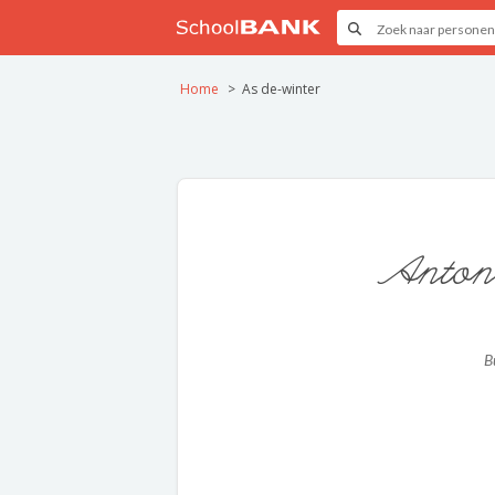
Home
As de-winter
Anton
B