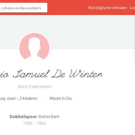
Nostalgische verhalen
Log
io Samuel De Winter
Kent 0 personen
urg. staat -
, 2 kinderen
Woont in Oss
Dubbelspoor
Rotterdam
1980 - 1982