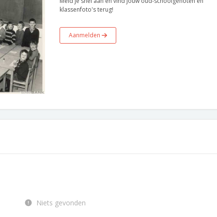
Meld je snel aan en vind jouw oud-schoolgenoten en
klassenfoto's terug!
Aanmelden
Niets gevonden