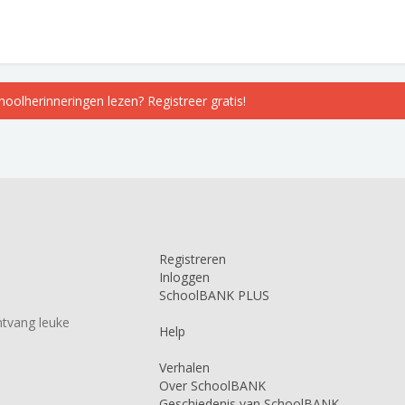
choolherinneringen lezen? Registreer gratis!
Registreren
Inloggen
SchoolBANK PLUS
tvang leuke
Help
Verhalen
Over SchoolBANK
Geschiedenis van SchoolBANK