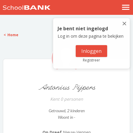
Nostalgische verhalen
×
Log in
Je bent niet ingelogd
Home
Log in om deze pagina te bekijken
Meld je gratis aan
Help
Inloggen
Registreer
Antonius Pijpers
Kent 0 personen
Getrouwd
, 2 kinderen
Woont in -
Op Dreef
Nieuw-Vennep