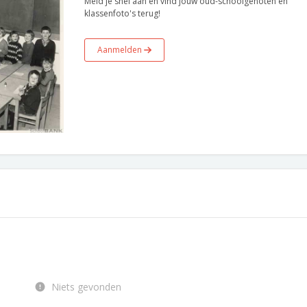
Meld je snel aan en vind jouw oud-schoolgenoten en
klassenfoto's terug!
Aanmelden
Niets gevonden