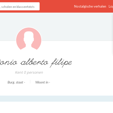
Nostalgische verhalen
Log
onio alberto filipe
Kent 0 personen
Burg. staat -
Woont in -