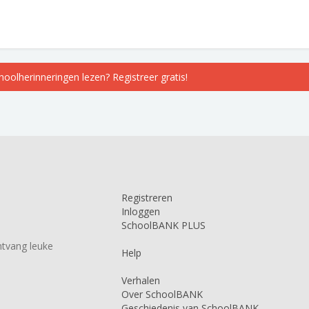
choolherinneringen lezen? Registreer gratis!
Registreren
Inloggen
SchoolBANK PLUS
tvang leuke
Help
Verhalen
Over SchoolBANK
Geschiedenis van SchoolBANK