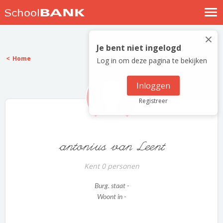
Nostalgische verhalen
×
Log in
Je bent niet ingelogd
Home
Log in om deze pagina te bekijken
Meld je gratis aan
Help
Inloggen
Registreer
antonius van Leent
Kent 0 personen
Burg. staat -
Woont in -