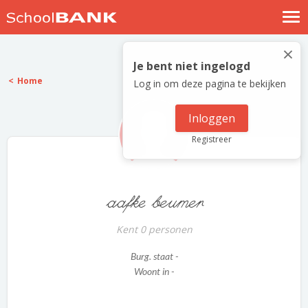
Nostalgische verhalen
×
Log in
Je bent niet ingelogd
Home
Log in om deze pagina te bekijken
Meld je gratis aan
Help
Inloggen
Registreer
aafke beumer
Kent 0 personen
Burg. staat -
Woont in -