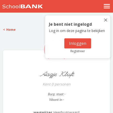
Nostalgische verhalen
×
Log in
Je bent niet ingelogd
Home
Log in om deze pagina te bekijken
Meld je gratis aan
Help
Inloggen
Registreer
Aagje Kluft
Kent 0 personen
Burg. staat -
Woont in -
wegwijzer
Heerhugowaard