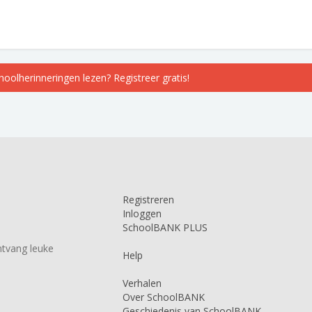
choolherinneringen lezen? Registreer gratis!
Registreren
Inloggen
SchoolBANK PLUS
tvang leuke
Help
Verhalen
Over SchoolBANK
Geschiedenis van SchoolBANK