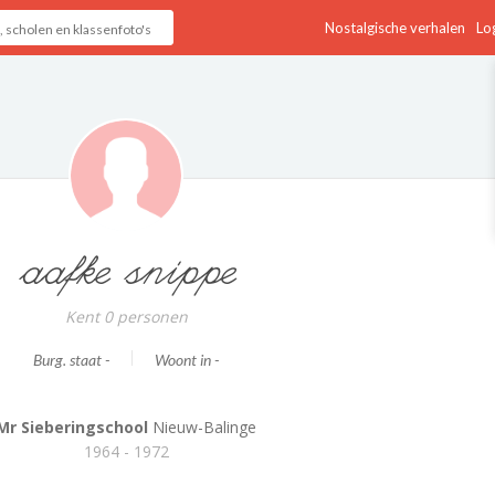
Nostalgische verhalen
Log
aafke snippe
Kent 0 personen
Burg. staat -
Woont in -
Mr Sieberingschool
Nieuw-Balinge
1964 - 1972