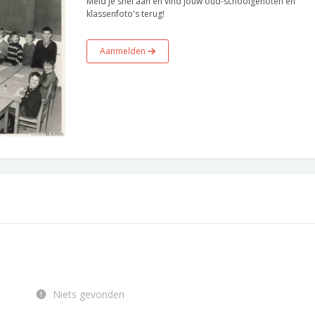
Meld je snel aan en vind jouw oud-schoolgenoten en
klassenfoto's terug!
Aanmelden
Niets gevonden