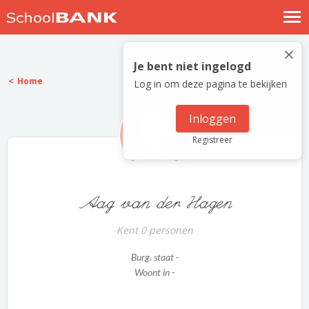
Nostalgische verhalen
×
Log in
Je bent niet ingelogd
Home
Log in om deze pagina te bekijken
Meld je gratis aan
Help
Inloggen
Registreer
Aag van der Hagen
Kent 0 personen
Burg. staat -
Woont in -