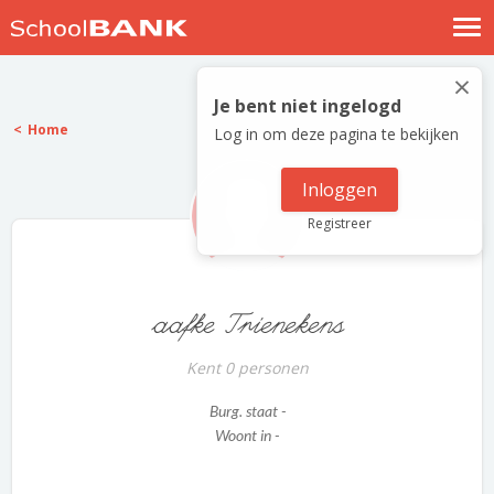
Nostalgische verhalen
×
Log in
Je bent niet ingelogd
Home
Log in om deze pagina te bekijken
Meld je gratis aan
Help
Inloggen
Registreer
aafke Trienekens
Kent 0 personen
Burg. staat -
Woont in -