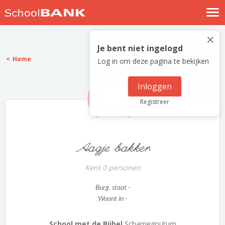
Nostalgische verhalen
×
Log in
Je bent niet ingelogd
Home
Log in om deze pagina te bekijken
Meld je gratis aan
Help
Inloggen
Registreer
Aagje bakker
Kent 0 personen
Burg. staat -
Woont in -
School met de Bijbel
Scharnegoutum