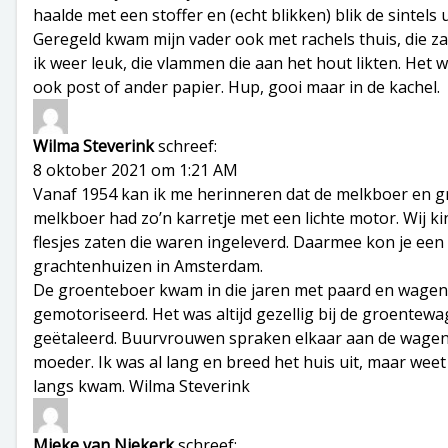
haalde met een stoffer en (echt blikken) blik de sintels 
Geregeld kwam mijn vader ook met rachels thuis, die za
ik weer leuk, die vlammen die aan het hout likten. Het 
ook post of ander papier. Hup, gooi maar in de kachel.
Wilma Steverink
schreef:
8 oktober 2021 om 1:21 AM
Vanaf 1954 kan ik me herinneren dat de melkboer en 
melkboer had zo’n karretje met een lichte motor. Wij ki
flesjes zaten die waren ingeleverd. Daarmee kon je een
grachtenhuizen in Amsterdam.
De groenteboer kwam in die jaren met paard en wagen,
gemotoriseerd. Het was altijd gezellig bij de groentew
geëtaleerd. Buurvrouwen spraken elkaar aan de wagen. 
moeder. Ik was al lang en breed het huis uit, maar wee
langs kwam. Wilma Steverink
Mieke van Niekerk
schreef: