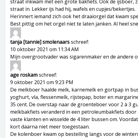
straat inkwam met een grote bakfiets. Ook de ijsboer, z
straat in. Lekker ijs had hij, wafels en cupjes/bekertjes.
Herinnert iemand zich ook het draaiorgel dat kwam spe
Best pittig om het orgel niet te laten janken. Al heel s
tanja [tannie] smolenaars
schreef:
10 oktober 2021 om 11:34 AM
Mijn overgrootvader was sigarenmaker en de andere o
age roskam
schreef:
9 oktober 2021 om 9:23 PM
De melkboer haalde melk, karnemelk en gortpap in busse
yoghurt, vla, flessenmelk, rijstepap, boter en margarine.
35 cent. De overstap naar de groenteboer voor 2 à 3 gu
melkbakfiets veranderd in een petroleumbakfiets door e
vaste klanten en wisselde de 4 liter bussen om. Voordat
kort daarna niet meer toegestaan.
De kolenboer kwam op bestelling langs voor de winterv