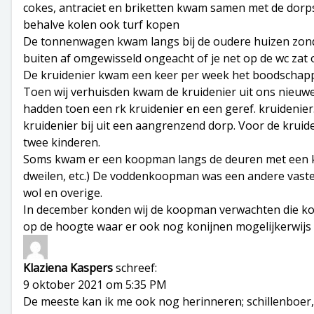
cokes, antraciet en briketten kwam samen met de dorpsk
behalve kolen ook turf kopen
De tonnenwagen kwam langs bij de oudere huizen zonder
buiten af omgewisseld ongeacht of je net op de wc zat of
De kruidenier kwam een keer per week het boodschapp
Toen wij verhuisden kwam de kruidenier uit ons nieuwe 
hadden toen een rk kruidenier en een geref. kruiden
kruidenier bij uit een aangrenzend dorp. Voor de kruid
twee kinderen.
Soms kwam er een koopman langs de deuren met een kof
dweilen, etc.) De voddenkoopman was een andere vaste 
wol en overige.
In december konden wij de koopman verwachten die koni
op de hoogte waar er ook nog konijnen mogelijkerwijs
Klaziena Kaspers
schreef:
9 oktober 2021 om 5:35 PM
De meeste kan ik me ook nog herinneren; schillenboer,