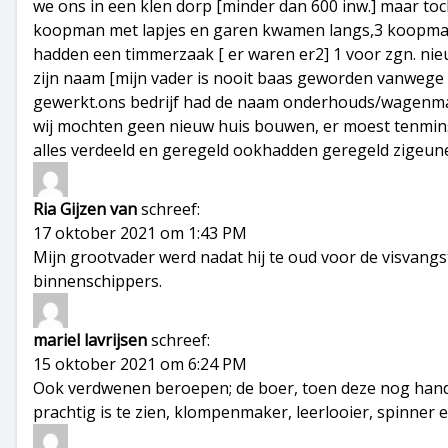
we ons in een klen dorp [minder dan 600 inw.] maar toc
koopman met lapjes en garen kwamen langs,3 koopman v
hadden een timmerzaak [ er waren er2] 1 voor zgn. ni
zijn naam [mijn vader is nooit baas geworden vanwege de 
gewerkt.ons bedrijf had de naam onderhouds/wagenmak
wij mochten geen nieuw huis bouwen, er moest tenminst
alles verdeeld en geregeld ookhadden geregeld zigeune
Ria Gijzen van
schreef:
17 oktober 2021 om 1:43 PM
Mijn grootvader werd nadat hij te oud voor de visvangs
binnenschippers.
mariel lavrijsen
schreef:
15 oktober 2021 om 6:24 PM
Ook verdwenen beroepen; de boer, toen deze nog handma
prachtig is te zien, klompenmaker, leerlooier, spinner e