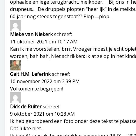
ophaalde en lege terugbracht, melkboer….. Bij ons in 
drupneus…. De druppels plopten “heerlijk” in de melkbu
60 jaar nog steeds tegenstaat?? Plop…..plop….
Mieke van Niekerk
schreef:
11 oktober 2021 om 10:17 AM
Kan ik me voorstellen, brrr. Vroeger moest je echt ople
worden, bah bah, Niet schrikken: ik at ze op in het kin
Gait H.M. Leferink
schreef:
10 november 2022 om 3:39 PM
Volkomen te begrijpen!
Dick de Ruiter
schreef:
9 oktober 2021 om 10:28 AM
Ik heb geprobeerd een foto onder deze tekst te plaatse
Dat lukte niet.
Ik heb 31 jaar als bezorgbakker geventen. ( 1973 — 200