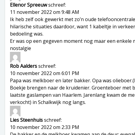
Ellenor Spreeuw
schreef:
11 november 2022 om 9:48 AM
Ik heb zelf ook gewerkt met zo’n oude telefooncentrale.
hilarische situaties daardoor, want 1 kabeltje in verkee
bedoeling was.
Er was op een gegeven moment nog maar een enkele mo
nostalgie
Rob Aalders
schreef:
10 november 2022 om 6:01 PM
Papa was melkboer en later bakker. Opa was olieboer.
Boekje brengen naar de kruidenier. Groenteboer met b
laatste gaslampen van Haarlem. Jarenlang kwam de melk
verkocht) in Schalkwijk nog langs.
Lies Steenhuis
schreef:
10 november 2022 om 2:33 PM
De bakker en de melkboer kwamen aan de deur; evenal