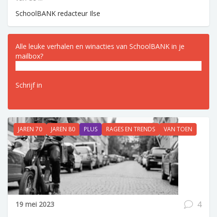
SchoolBANK redacteur Ilse
Alle leuke verhalen en winacties van SchoolBANK in je
mailbox?
E-
mailadres
(Vereist)
JAREN 70
JAREN 80
PLUS
RAGES EN TRENDS
VAN TOEN
4
19 mei 2023