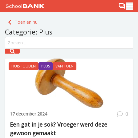
Ga naar de inhoud
Log in
Berichten
Ope
Meld je gratis aan
Toen en nu
Ontdek PLUS
Categorie:
Plus
Search field
Submit search
HUISHOUDEN
PLUS
VAN TOEN
0
17 december 2024
Een gat in je sok? Vroeger werd deze
gewoon gemaakt