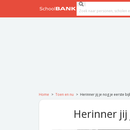
Ga naar de inhoud
Submit search
Search field
Home
>
Toen en nu
>
Herinner jij je nog je eerste bi
Herinner jij