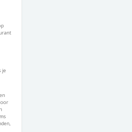
op
urant
 je
ren
door
n
rms
nden,