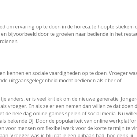
ed om ervaring op te doen in de horeca. Je hoopte stiekem 
en bijvoorbeeld door te groeien naar bediende in het resta
rdienen.
en kennen en sociale vaardigheden op te doen. Vroeger was
kende uitgaansgelegenheid mocht bedienen als ober of
je anders, er is veel kritiek om de nieuwe generatie. Jonge
als vroeger. En als ze er een nemen dan willen ze dat doen 
et de hele dag online games spelen of social media. Nu wille
als bekende DJ. Door de populariteit van online werkplatfo
en voor mensen om flexibel werk voor de korte termijn te vi
n. Vroeger was je blij dat je een bijbaan had, hoe denk jij