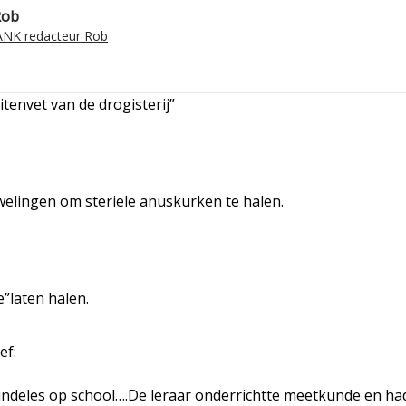
Rob
NK redacteur Rob
tenvet van de drogisterij”
welingen om steriele anuskurken te halen.
”laten halen.
ef:
kundeles op school….De leraar onderrichtte meetkunde en had