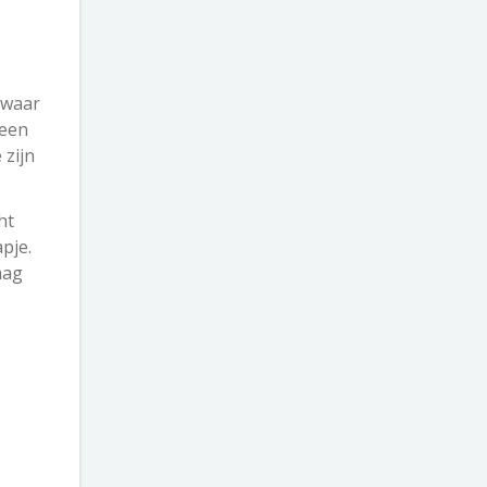
r waar
 een
 zijn
ht
pje.
aag