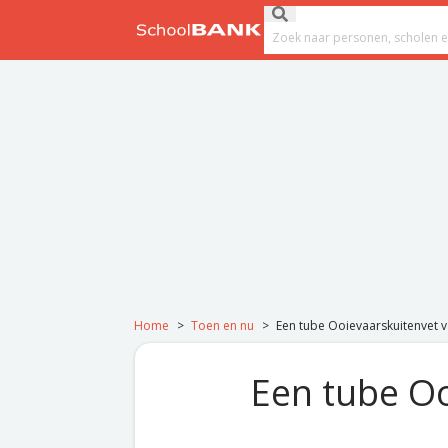
Ga naar de inhoud
Submit search
Search field
Home
>
Toen en nu
>
Een tube Ooievaarskuitenvet v
Een tube Oo