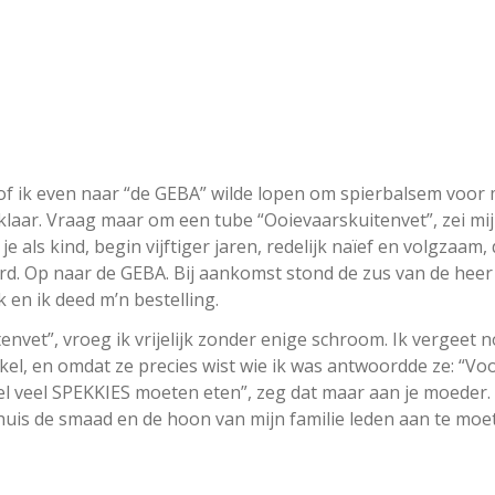
of ik even naar “de GEBA” wilde lopen om spierbalsem voor 
 klaar. Vraag maar om een tube “Ooievaarskuitenvet”, zei mi
 als kind, begin vijftiger jaren, redelijk naïef en volgzaam,
erd. Op naar de GEBA. Bij aankomst stond de zus van de heer
 en ik deed m’n bestelling.
nvet”, vroeg ik vrijelijk zonder enige schroom. Ik vergeet n
kel, en omdat ze precies wist wie ik was antwoordde ze: “Vo
el veel SPEKKIES moeten eten”, zeg dat maar aan je moeder.
is de smaad en de hoon van mijn familie leden aan te moe