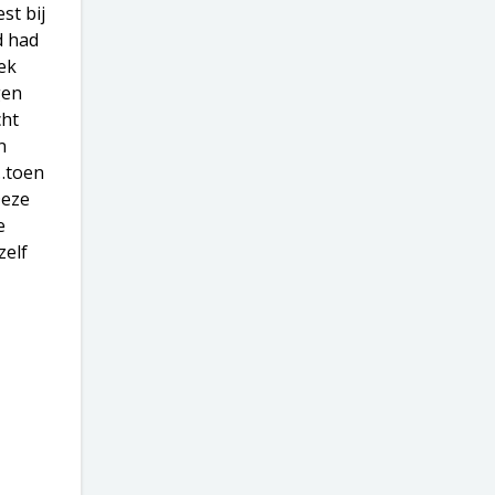
st bij
d had
oek
gen
cht
n
……toen
Deze
e
zelf