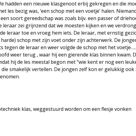
We hadden een nieuwe klasgenoot erbij gekregen en die moe
met les bezig was, ‘een schop met een voetje’ halen. Nieman
ls een soort gereedschap was zoals bijv. een passer of drieh
e leraar zei grijnzend dat we moesten kijken en we verdron
de leraar toe en vroeg hem iets. De leraar, met ernstig gezi
harde) schop met zijn voet onder zijn achterwerk. De jonge
iets tegen de leraar en weer volgde de schop met het voetje
hoofd weer terug , waar hij een gierende klas binnen kwam. 
mdat hij de les meestal begon met “wie kent er nog een leuk
n die smakelijk vertellen. De jongen zelf kon er gelukkig ook 
 genomen.
totechniek klas, weggestuurd worden om een flesje vonken