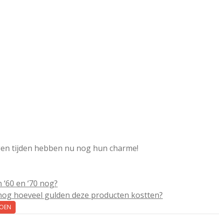
gen tijden hebben nu nog hun charme!
n ‘60 en ‘70 nog?
j nog hoeveel gulden deze producten kostten?
TOEN