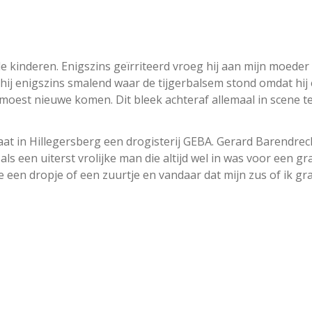
n de kinderen. Enigszins geïrriteerd vroeg hij aan mijn moede
 hij enigszins smalend waar de tijgerbalsem stond omdat hij
 moest nieuwe komen. Dit bleek achteraf allemaal in scene te
at in Hillegersberg een drogisterij GEBA. Gerard Barendrec
s een uiterst vrolijke man die altijd wel in was voor een gra
je een dropje of een zuurtje en vandaar dat mijn zus of ik gr