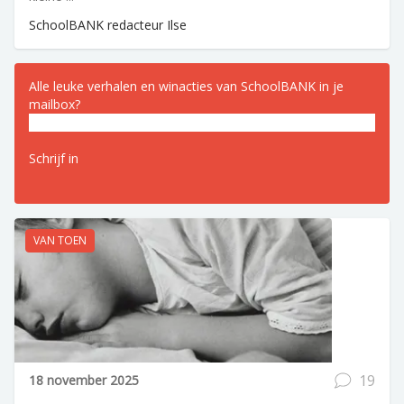
SchoolBANK redacteur Ilse
Alle leuke verhalen en winacties van SchoolBANK in je
mailbox?
E-
mailadres
(Vereist)
VAN TOEN
19
18 november 2025