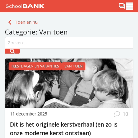
Ga naar de inhoud
Log in
Berichten
Ope
Meld je gratis aan
Toen en nu
Ontdek PLUS
Categorie:
Van toen
Search field
Submit search
FEESTDAGEN EN VAKANTIES
VAN TOEN
10
11 december 2025
Dit is het originele kerstverhaal (en zo is
onze moderne kerst ontstaan)