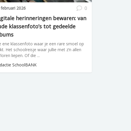
0
 februari 2026
gitale herinneringen bewaren: van
de klassenfoto’s tot gedeelde
lbums
e ene klassenfoto waar je een rare smoel op
ekt. Het schoolreisje waar jullie met z’n allen
loren liepen. Of die ...
dactie SchoolBANK