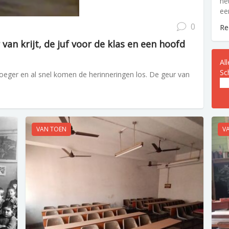
he
ee
0
Re
van krijt, de juf voor de klas en een hoofd
Al
Sc
eger en al snel komen de herinneringen los. De geur van
E-
ma
VAN TOEN
V