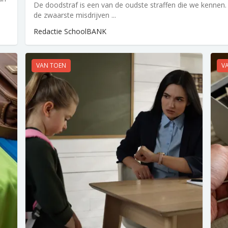
De doodstraf is een van de oudste straffen die we kenne
de zwaarste misdrijven ...
Redactie SchoolBANK
VAN TOEN
V