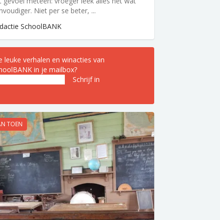
t gevoel meteen: vroeger leek alles nét wat
nvoudiger. Niet per se beter, ...
dactie SchoolBANK
le leuke verhalen en winacties van
hoolBANK in je mailbox?
iladres
(Vereist)
AN TOEN