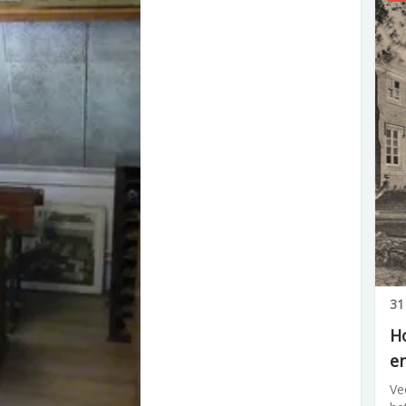
31
H
en
Ve