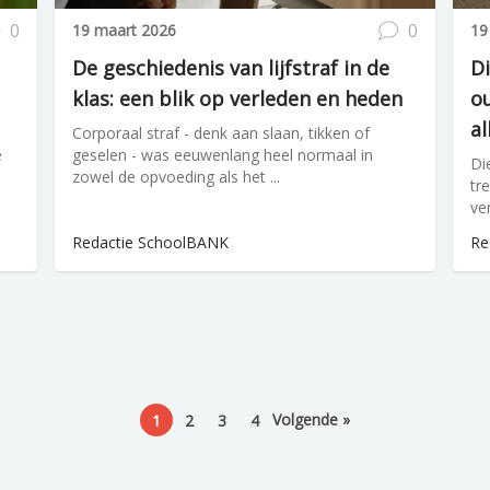
0
0
19 maart 2026
19
De geschiedenis van lijfstraf in de
Di
klas: een blik op verleden en heden
ou
a
Corporaal straf - denk aan slaan, tikken of
e
geselen - was eeuwenlang heel normaal in
Di
zowel de opvoeding als het ...
tr
ver
Redactie SchoolBANK
Re
Volgende »
1
2
3
4