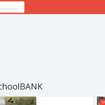
SchoolBANK
V