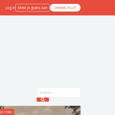
Log in
Meld je gratis aan
Ontdek PLUS
Search field
Submit search
AN TOEN