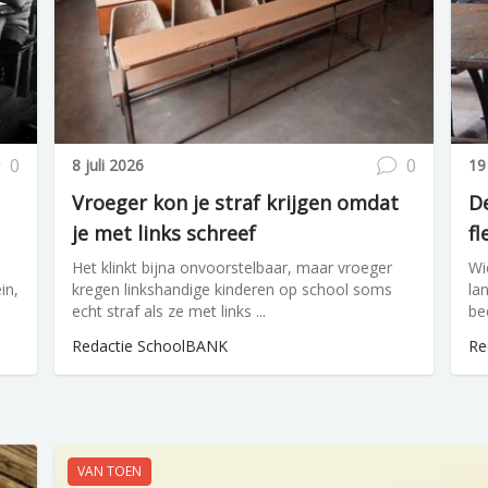
0
0
8 juli 2026
19
Vroeger kon je straf krijgen omdat
De
je met links schreef
fl
Het klinkt bijna onvoorstelbaar, maar vroeger
Wi
in,
kregen linkshandige kinderen op school soms
la
echt straf als ze met links ...
be
Redactie SchoolBANK
Re
VAN TOEN