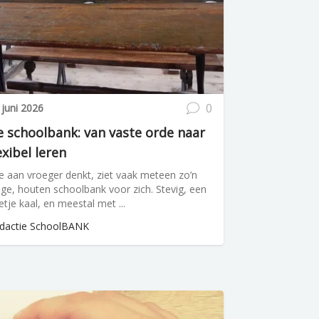
0
 juni 2026
 schoolbank: van vaste orde naar
exibel leren
e aan vroeger denkt, ziet vaak meteen zo’n
nge, houten schoolbank voor zich. Stevig, een
etje kaal, en meestal met ...
dactie SchoolBANK