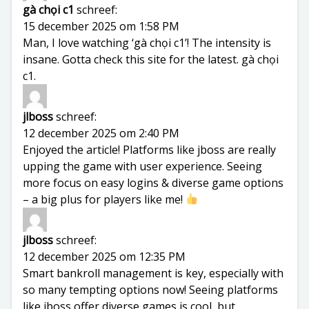
gà chọi c1
schreef:
15 december 2025 om 1:58 PM
Man, I love watching ‘gà chọi c1’! The intensity is
insane. Gotta check this site for the latest.
gà chọi
c1
.
jlboss
schreef:
12 december 2025 om 2:40 PM
Enjoyed the article! Platforms like
jboss
are really
upping the game with user experience. Seeing
more focus on easy logins & diverse game options
– a big plus for players like me!
jlboss
schreef:
12 december 2025 om 12:35 PM
Smart bankroll management is key, especially with
so many tempting options now! Seeing platforms
like
jboss
offer diverse games is cool, but