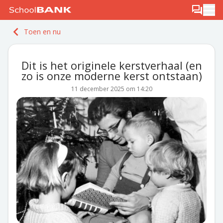
Ga naar de inhoud
Log in
Berichten
Ope
Meld je gratis aan
Toen en nu
Ontdek PLUS
Dit is het originele kerstverhaal (en
zo is onze moderne kerst ontstaan)
11 december 2025 om 14:20