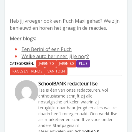
Heb jij vroeger ook een Puch Maxi gehad? We zijn
benieuwd en horen het graag in de reacties.
Meer blogs:
Een Berini of een Puch
Welke auto herinner jij je nog?
CATEGORIEËN:
JAREN 70
JAREN 80
PLUS
RAGES EN TRENDS
VAN TOEN
SchoolBANK redacteur Ilse
Ilse is één van onze redacteuren. Vol
enthousiasme schrijft zij alle
nostalgische artikelen waarin zij
terugkijkt naar haar jeugd en alles wat ze
daarin heeft meegemaakt. Ook werkt Ilse
als marketeer en schrijft ze voor onder
andere Startpagina.nl.
Meer artikelen van
SchoolBANK