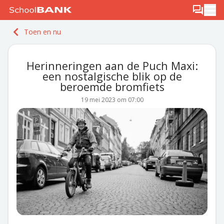
Ga naar de inhoud
Log in
Berichten
Ope
Meld je gratis aan
Toen en nu
Ontdek PLUS
Herinneringen aan de Puch Maxi:
een nostalgische blik op de
beroemde bromfiets
19 mei 2023 om 07:00