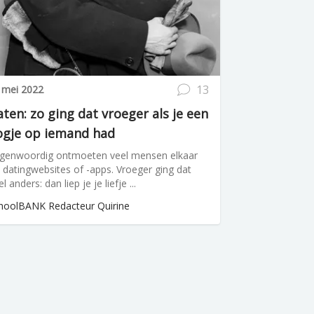
13
 mei 2022
ten: zo ging dat vroeger als je een
ogje op iemand had
genwoordig ontmoeten veel mensen elkaar
a datingwebsites of -apps. Vroeger ging dat
l anders: dan liep je je liefje ...
hoolBANK Redacteur Quirine