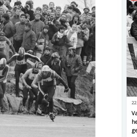
22
Va
he
g