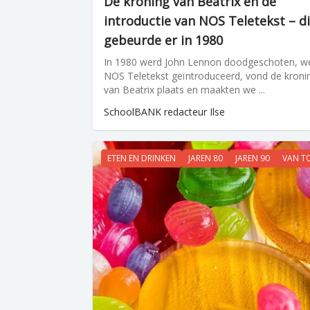
De kroning van Beatrix en de
introductie van NOS Teletekst – di
gebeurde er in 1980
In 1980 werd John Lennon doodgeschoten, w
NOS Teletekst geïntroduceerd, vond de kroni
van Beatrix plaats en maakten we ...
SchoolBANK redacteur Ilse
ETEN EN DRINKEN
JAREN 80
JAREN 90
VAN T