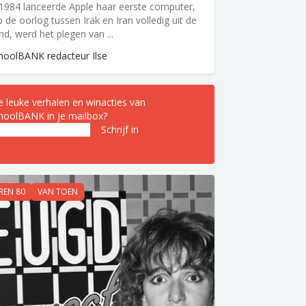
 1984 lanceerde Apple haar eerste computer,
ep de oorlog tussen Irak en Iran volledig uit de
nd, werd het plegen van ...
hoolBANK redacteur Ilse
le leuke verhalen en winacties van
hoolBANK in je mailbox?
iladres
(Vereist)
REN 80
VAN TOEN