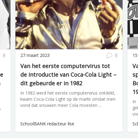
8
8
27 maart 2023
15
Van het eerste computervirus tot
Va
de
de introductie van Coca-Cola Light –
sp
n
dit gebeurde er in 1982
Bo
1
In 1982 werd het eerste computervirus ontdekt,
kwam Coca-Cola Light op de markt omdat men
In
vond dat vrouwen meer Cola moesten ...
,
ge
vo
SchoolBANK redacteur Ilse
Sc