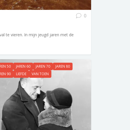
0
al te vieren. In mijn jeugd jaren met de
REN 50
JAREN 60
JAREN 70
JAREN 80
REN 90
LIEFDE
VAN TOEN