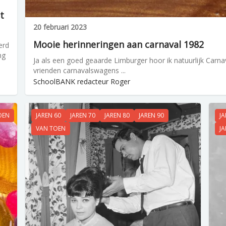
t
20 februari 2023
Mooie herinneringen aan carnaval 1982
erd
ng
Ja als een goed geaarde Limburger hoor ik natuurlijk Carnav
vrienden carnavalswagens ...
SchoolBANK redacteur Roger
OEN
JAREN 60
JAREN 70
JAREN 80
JAREN 90
JA
VAN TOEN
JA