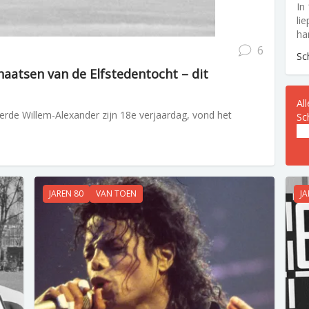
In
li
ha
6
Sc
haatsen van de Elfstedentocht – dit
Al
ierde Willem-Alexander zijn 18e verjaardag, vond het
Sc
E-
ma
JAREN 80
VAN TOEN
JA