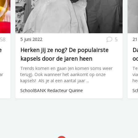
58
5
5 juni 2022
21
e
Herken jij ze nog? De populairste
Da
kapsels door de jaren heen
o
Trends komen en gaan (en komen soms weer
Te
ar
terug). Ook wanneer het aankomt op onze
vi
kapsels! Als je al een aantal jaar ...
hee
SchoolBANK Redacteur Quirine
Sc