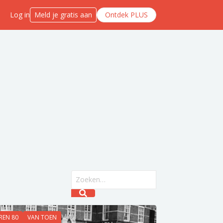
Log in
Meld je gratis aan
Ontdek PLUS
Search field
Submit search
REN 80
VAN TOEN