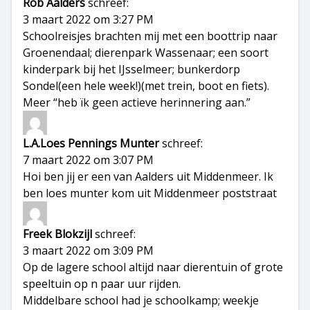
Rob Aalders
schreef:
3 maart 2022 om 3:27 PM
Schoolreisjes brachten mij met een boottrip naar
Groenendaal; dierenpark Wassenaar; een soort
kinderpark bij het IJsselmeer; bunkerdorp
Sondel(een hele week!)(met trein, boot en fiets).
Meer “heb ïk geen actieve herinnering aan.”
L.A.Loes Pennings Munter
schreef:
7 maart 2022 om 3:07 PM
Hoi ben jij er een van Aalders uit Middenmeer. Ik
ben loes munter kom uit Middenmeer poststraat
Freek Blokzijl
schreef:
3 maart 2022 om 3:09 PM
Op de lagere school altijd naar dierentuin of grote
speeltuin op n paar uur rijden.
Middelbare school had je schoolkamp; weekje