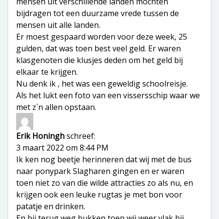
mensen uit verschillende landen mochten
bijdragen tot een duurzame vrede tussen de
mensen uit alle landen.
Er moest gespaard worden voor deze week, 25
gulden, dat was toen best veel geld. Er waren
klasgenoten die klusjes deden om het geld bij
elkaar te krijgen.
Nu denk ik , het was een geweldig schoolreisje.
Als het lukt een foto van een vissersschip waar we
met z`n allen opstaan.
Erik Honingh
schreef:
3 maart 2022 om 8:44 PM
Ik ken nog beetje herinneren dat wij met de bus
naar ponypark Slagharen gingen en er waren
toen niet zo van die wilde attracties zo als nu, en
krijgen ook een leuke rugtas je met bon voor
patatje en drinken.
En bij terug weg bukken toen wij weer vlak bij