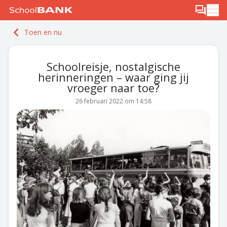
Ga naar de inhoud
Log in
Berichten
Ope
Meld je gratis aan
Toen en nu
Ontdek PLUS
Schoolreisje, nostalgische
herinneringen – waar ging jij
vroeger naar toe?
26 februari 2022 om 14:58