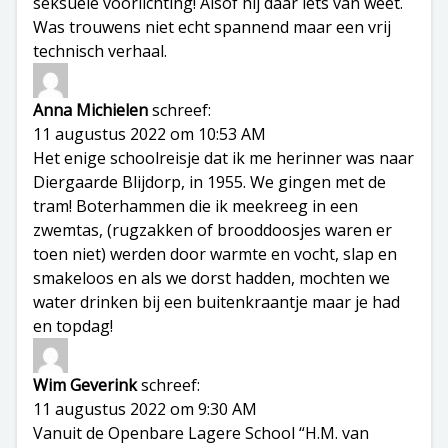
seksuele voorlichting! Alsof hij daar iets van weet.
Was trouwens niet echt spannend maar een vrij
technisch verhaal.
Anna Michielen
schreef:
11 augustus 2022 om 10:53 AM
Het enige schoolreisje dat ik me herinner was naar
Diergaarde Blijdorp, in 1955. We gingen met de
tram! Boterhammen die ik meekreeg in een
zwemtas, (rugzakken of brooddoosjes waren er
toen niet) werden door warmte en vocht, slap en
smakeloos en als we dorst hadden, mochten we
water drinken bij een buitenkraantje maar je had
en topdag!
Wim Geverink
schreef:
11 augustus 2022 om 9:30 AM
Vanuit de Openbare Lagere School “H.M. van