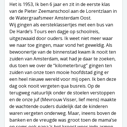
Het is 1953, Ik ben 6 jaar en zit in de eerste klas
van de Pieter Zeemanschool aan de Lorentzlaan in
de Watergraafsmeer Amsterdam Oost.
Wij gingen als eersteklassertjes met een bus van
De Harde’s Tours een dagje op schoolreis,
uitgezwaaid door ouders. Ik weet niet meer waar
we naar toe gingen, maar vond het geweldig. Als
bewoonertje van de binnenstad kwam ik nooit ten
zuiden van Amsterdam, wat had je daar te zoeken,
dus toen we over de “kilometerbrug” gingen ten
zuiden van onze toen mooie hoofdstad ging er
een heel nieuwe wereld voor mij open. Ik ben deze
dag ook nooit vergeten qua busreis. Op de
terugweg natuurlijk onder de stoelen verstoppen
en de onze juf (Mevrouw Visser, lief mens) maakte
de wachtende ouders duidelijk dat de kinderen
waren vergeten onderweg. Maar, ineens boven de
banken en de vreugde was groot toen de mama’se
en soms ook papa ’s het kroost weer inde armen