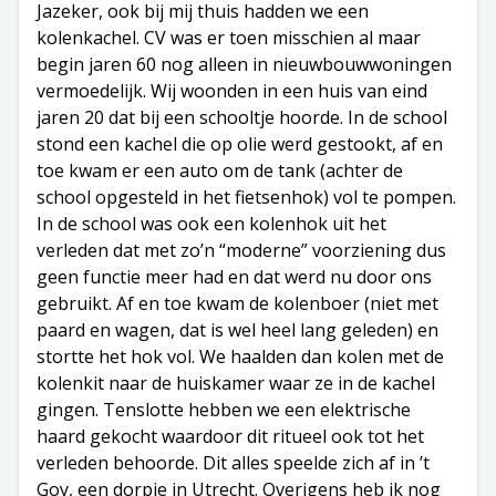
Jazeker, ook bij mij thuis hadden we een
kolenkachel. CV was er toen misschien al maar
begin jaren 60 nog alleen in nieuwbouwwoningen
vermoedelijk. Wij woonden in een huis van eind
jaren 20 dat bij een schooltje hoorde. In de school
stond een kachel die op olie werd gestookt, af en
toe kwam er een auto om de tank (achter de
school opgesteld in het fietsenhok) vol te pompen.
In de school was ook een kolenhok uit het
verleden dat met zo’n “moderne” voorziening dus
geen functie meer had en dat werd nu door ons
gebruikt. Af en toe kwam de kolenboer (niet met
paard en wagen, dat is wel heel lang geleden) en
stortte het hok vol. We haalden dan kolen met de
kolenkit naar de huiskamer waar ze in de kachel
gingen. Tenslotte hebben we een elektrische
haard gekocht waardoor dit ritueel ook tot het
verleden behoorde. Dit alles speelde zich af in ’t
Goy, een dorpje in Utrecht. Overigens heb ik nog