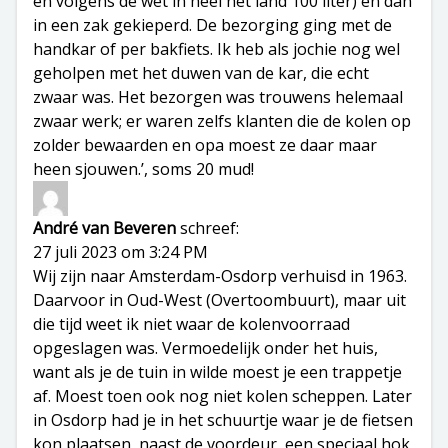
en volgens de wet in heel het land 100 liter) en dan
in een zak gekieperd. De bezorging ging met de
handkar of per bakfiets. Ik heb als jochie nog wel
geholpen met het duwen van de kar, die echt
zwaar was. Het bezorgen was trouwens helemaal
zwaar werk; er waren zelfs klanten die de kolen op
zolder bewaarden en opa moest ze daar maar
heen sjouwen.’, soms 20 mud!
André van Beveren
schreef:
27 juli 2023 om 3:24 PM
Wij zijn naar Amsterdam-Osdorp verhuisd in 1963.
Daarvoor in Oud-West (Overtoombuurt), maar uit
die tijd weet ik niet waar de kolenvoorraad
opgeslagen was. Vermoedelijk onder het huis,
want als je de tuin in wilde moest je een trappetje
af. Moest toen ook nog niet kolen scheppen. Later
in Osdorp had je in het schuurtje waar je de fietsen
kon plaatsen, naast de voordeur, een speciaal hok