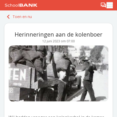
Ga naar de inhoud
Log in
Berichten
Ope
Meld je gratis aan
Toen en nu
Ontdek PLUS
Herinneringen aan de kolenboer
12 juni 2023 om 07:00