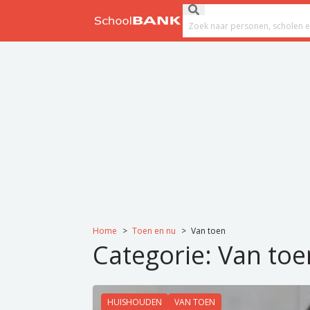
Ga naar de inhoud
Submit search
Search field
Home
>
Toen en nu
>
Van toen
Categorie:
Van toe
HUISHOUDEN
VAN TOEN