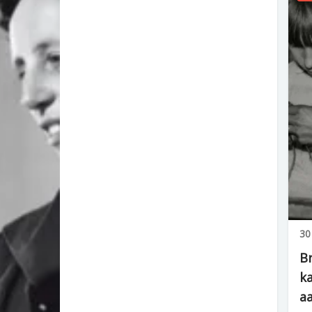
30
B
ka
a