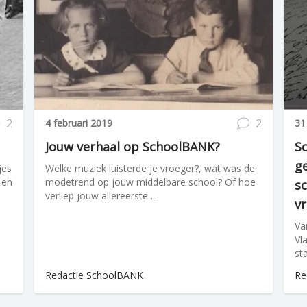
2
2
4 februari 2019
31
Jouw verhaal op SchoolBANK?
Sc
ge
jes
Welke muziek luisterde je vroeger?, wat was de
 en
modetrend op jouw middelbare school? Of hoe
s
verliep jouw allereerste ...
v
Va
Vl
st
Redactie SchoolBANK
Re