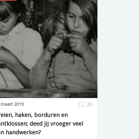
26
 maart 2019
reien, haken, borduren en
ntklossen; deed jij vroeger veel
an handwerken?