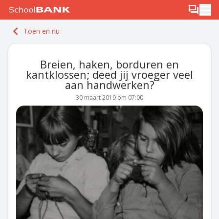
Ga naar de inhoud
Log in
Berichten
Ope
Meld je gratis aan
Toen en nu
Ontdek PLUS
Breien, haken, borduren en
kantklossen; deed jij vroeger veel
aan handwerken?
30 maart 2019 om 07:00