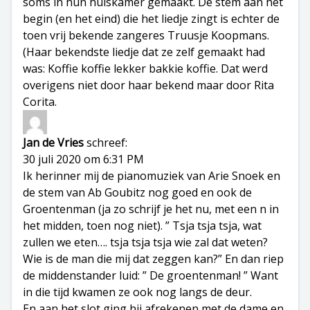
soms in hun huiskamer gemaakt. De stem aan het
begin (en het eind) die het liedje zingt is echter de
toen vrij bekende zangeres Truusje Koopmans.
(Haar bekendste liedje dat ze zelf gemaakt had
was: Koffie koffie lekker bakkie koffie. Dat werd
overigens niet door haar bekend maar door Rita
Corita.
Jan de Vries
schreef:
30 juli 2020 om 6:31 PM
Ik herinner mij de pianomuziek van Arie Snoek en
de stem van Ab Goubitz nog goed en ook de
Groentenman (ja zo schrijf je het nu, met een n in
het midden, toen nog niet). ” Tsja tsja tsja, wat
zullen we eten…. tsja tsja tsja wie zal dat weten?
Wie is de man die mij dat zeggen kan?” En dan riep
de middenstander luid: ” De groentenman! ” Want
in die tijd kwamen ze ook nog langs de deur.
En aan het slot ging hij afrekenen met de dame en