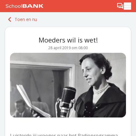
Ga naar de inhoud
Log in
Berichten
Ope
Meld je gratis aan
Toen en nu
Ontdek PLUS
Moeders wil is wet!
28 april 2019 om 08:00
Luisterde jij vroeger naar het Radioprogramma