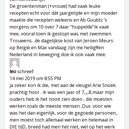
De groentenman (+vrouw) had vaak leuke
recepten echt voor dát jaargetijde en mijn moeder
maakte die recepten weleens en Ab Goubtz ’s
morgens om 10 over 7 daar “huppelde”ik vaak
mee, vooral toen ik gestopt was met zwemmen.
Trouwens…de dagelijkse kost van Jeroen Meurs
op België en Max vandaag zijn me heilig!!!en
Nederland in beweging doe ik ook vaak mee.
leo
schreef:
14 mei 2019 om 8:55 PM
ja zeker kon ik die, met aan de vleugel Arie Snoek.
prachtig hoor . ik was een jaar of 7,,,,8,maar mijn
ouders heb ik het nooit zien doen , die moesten
werken zoals de meeste mensen ,Dus .voor wie
was het dan eigenlijk, voor de gegoede personen,.
men moest toch allemaal werken en helemaal in
DIE tijD, breed had men het niet, wel op het werk