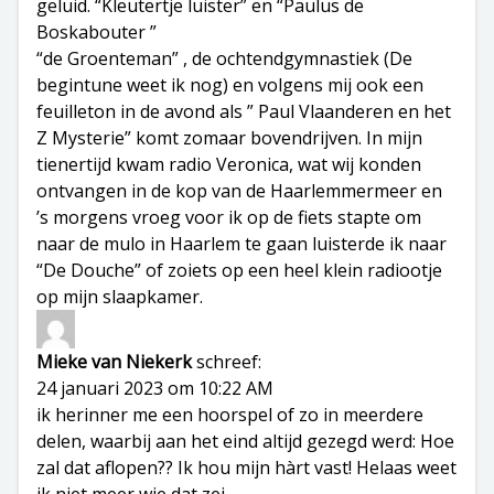
geluid. “Kleutertje luister” en “Paulus de
Boskabouter ”
“de Groenteman” , de ochtendgymnastiek (De
begintune weet ik nog) en volgens mij ook een
feuilleton in de avond als ” Paul Vlaanderen en het
Z Mysterie” komt zomaar bovendrijven. In mijn
tienertijd kwam radio Veronica, wat wij konden
ontvangen in de kop van de Haarlemmermeer en
’s morgens vroeg voor ik op de fiets stapte om
naar de mulo in Haarlem te gaan luisterde ik naar
“De Douche” of zoiets op een heel klein radiootje
op mijn slaapkamer.
Mieke van Niekerk
schreef:
24 januari 2023 om 10:22 AM
ik herinner me een hoorspel of zo in meerdere
delen, waarbij aan het eind altijd gezegd werd: Hoe
zal dat aflopen?? Ik hou mijn hàrt vast! Helaas weet