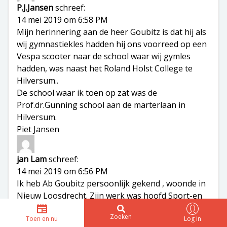
P.J.Jansen
schreef:
14 mei 2019 om 6:58 PM
Mijn herinnering aan de heer Goubitz is dat hij als
wij gymnastiekles hadden hij ons voorreed op een
Vespa scooter naar de school waar wij gymles
hadden, was naast het Roland Holst College te
Hilversum..
De school waar ik toen op zat was de
Prof.dr.Gunning school aan de marterlaan in
Hilversum.
Piet Jansen
jan Lam
schreef:
14 mei 2019 om 6:56 PM
Ik heb Ab Goubitz persoonlijk gekend , woonde in
Nieuw Loosdrecht. Zijn werk was hoofd Sport-en
jeugdzaken , gemeente Hilversumk
Zoeken
Toen en nu
Log in