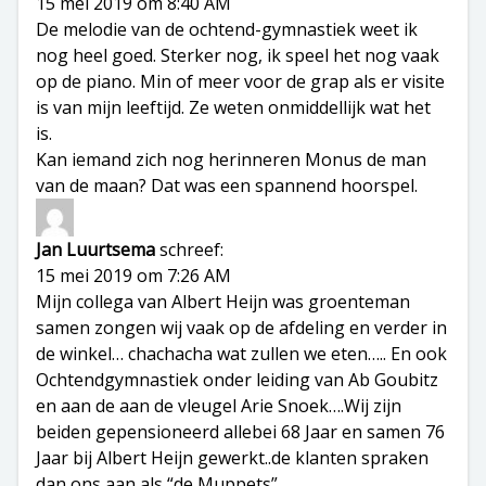
15 mei 2019 om 8:40 AM
De melodie van de ochtend-gymnastiek weet ik
nog heel goed. Sterker nog, ik speel het nog vaak
op de piano. Min of meer voor de grap als er visite
is van mijn leeftijd. Ze weten onmiddellijk wat het
is.
Kan iemand zich nog herinneren Monus de man
van de maan? Dat was een spannend hoorspel.
Jan Luurtsema
schreef:
15 mei 2019 om 7:26 AM
Mijn collega van Albert Heijn was groenteman
samen zongen wij vaak op de afdeling en verder in
de winkel… chachacha wat zullen we eten….. En ook
Ochtendgymnastiek onder leiding van Ab Goubitz
en aan de aan de vleugel Arie Snoek….Wij zijn
beiden gepensioneerd allebei 68 Jaar en samen 76
Jaar bij Albert Heijn gewerkt..de klanten spraken
dan ons aan als “de Muppets”