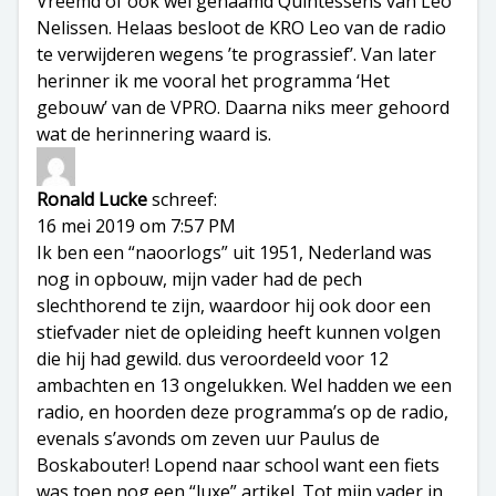
Vreemd of ook wel genaamd Quintessens van Leo
Nelissen. Helaas besloot de KRO Leo van de radio
te verwijderen wegens ’te prograssief’. Van later
herinner ik me vooral het programma ‘Het
gebouw’ van de VPRO. Daarna niks meer gehoord
wat de herinnering waard is.
Ronald Lucke
schreef:
16 mei 2019 om 7:57 PM
Ik ben een “naoorlogs” uit 1951, Nederland was
nog in opbouw, mijn vader had de pech
slechthorend te zijn, waardoor hij ook door een
stiefvader niet de opleiding heeft kunnen volgen
die hij had gewild. dus veroordeeld voor 12
ambachten en 13 ongelukken. Wel hadden we een
radio, en hoorden deze programma’s op de radio,
evenals s’avonds om zeven uur Paulus de
Boskabouter! Lopend naar school want een fiets
was toen nog een “luxe” artikel. Tot mijn vader in