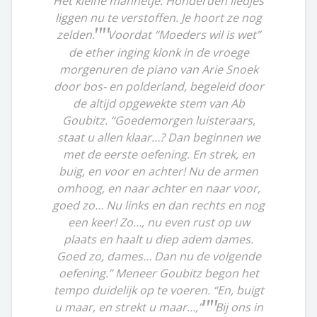
Het kleine mannetje. Honderden liedjes
liggen nu te verstoffen. Je hoort ze nog
zelden.
Voordat “Moeders wil is wet”
de ether inging klonk in de vroege
morgenuren de piano van Arie Snoek
door bos- en polderland, begeleid door
de altijd opgewekte stem van Ab
Goubitz. “Goedemorgen luisteraars,
staat u allen klaar…? Dan beginnen we
met de eerste oefening. En strek, en
buig, en voor en achter! Nu de armen
omhoog, en naar achter en naar voor,
goed zo… Nu links en dan rechts en nog
een keer! Zo…, nu even rust op uw
plaats en haalt u diep adem dames.
Goed zo, dames… Dan nu de volgende
oefening.” Meneer Goubitz begon het
tempo duidelijk op te voeren. “En, buigt
u maar, en strekt u maar…,”
Bij ons in