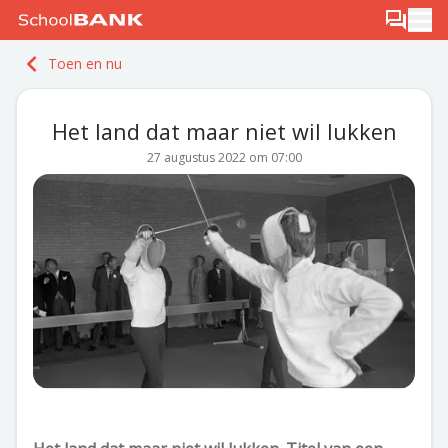
Ga naar de inhoud
Log in
Berichten
Ope
Meld je gratis aan
Toen en nu
Ontdek PLUS
Het land dat maar niet wil lukken
27 augustus 2022 om 07:00