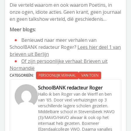
Die verteld waarom en ook waarom Poetins, in
onze ogen, idiote acties. Geen krant, geen journaal
en geen talkshow verteld, díé geschiedenis…
Meer blogs:
Benieuwd naar meer verhalen van
SchoolBANK redacteur Roger?
Lees hier deel 1 van
brieven uit Berlijn
Of zijn persoonlijke verhaal: Brieven uit
Normandië
CATEGORIEËN:
PERSOONLIJK VERHAAL
VAN TOEN
SchoolBANK redacteur Roger
Hallo ik ben Roger van de Werff en ben
van '65. Door veel verhuizingen op 3
verschillende lagere scholen gezeten.
Middelbare school in Stevensbeek HAVO
(3)/MAVO/HAVO alwaar ik ook op het
internaat heb gezeten. Boxmeer
Elzendaalcollege VWO. Daarna vanalles