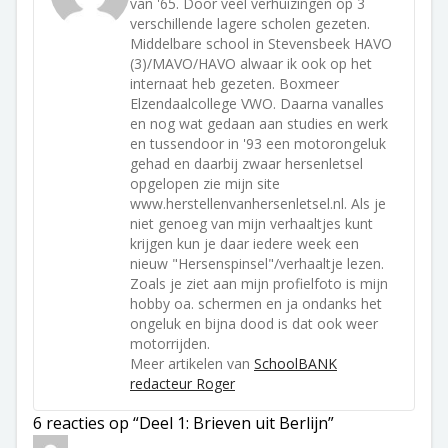
van '65. Door veel verhuizingen op 3
verschillende lagere scholen gezeten.
Middelbare school in Stevensbeek HAVO
(3)/MAVO/HAVO alwaar ik ook op het
internaat heb gezeten. Boxmeer
Elzendaalcollege VWO. Daarna vanalles
en nog wat gedaan aan studies en werk
en tussendoor in '93 een motorongeluk
gehad en daarbij zwaar hersenletsel
opgelopen zie mijn site
www.herstellenvanhersenletsel.nl. Als je
niet genoeg van mijn verhaaltjes kunt
krijgen kun je daar iedere week een
nieuw "Hersenspinsel"/verhaaltje lezen.
Zoals je ziet aan mijn profielfoto is mijn
hobby oa. schermen en ja ondanks het
ongeluk en bijna dood is dat ook weer
motorrijden.
Meer artikelen van
SchoolBANK
redacteur Roger
6 reacties op “Deel 1: Brieven uit Berlijn”