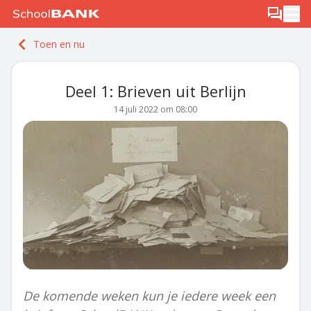
Ga naar de inhoud
Log in
Berichten
Ope
Meld je gratis aan
Toen en nu
Ontdek PLUS
Deel 1: Brieven uit Berlijn
14 juli 2022 om 08:00
De komende weken kun je iedere week een