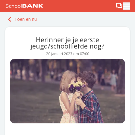
Ga naar de inhoud
Log in
Berichten
Ope
Meld je gratis aan
Toen en nu
Ontdek PLUS
Herinner je je eerste
jeugd/schoolliefde nog?
20 januari 2023 om 07:00