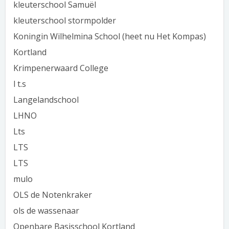
kleuterschool Samuël
kleuterschool stormpolder
Koningin Wilhelmina School (heet nu Het Kompas)
Kortland
Krimpenerwaard College
l t.s
Langelandschool
LHNO
Lts
LTS
LTS
mulo
OLS de Notenkraker
ols de wassenaar
Openbare Basisschool Kortland