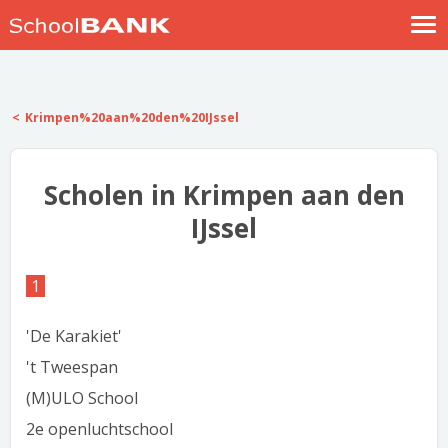
Nostalgische verhalen
Log in
Krimpen%20aan%20den%20IJssel
Meld je gratis aan
Help
Scholen in Krimpen aan den
IJssel
1
'De Karakiet'
't Tweespan
(M)ULO School
2e openluchtschool