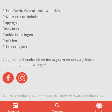
SchoolBANK Gebruiksvoorwaarden
Privacy-en cookiebeleid
Copyright
Disclaimer
Cookie-instellingen
Profielen
Scholenregister
Volg ons op
Facebook
en
Instagram
en ontvang leuke
herinneringen aan vroeger!
© 2026 Schoolbank B.V. SchoolBANK.nl - onderdeel van Schoolbank B.V.
Toen en nu
Zoeken
Log in