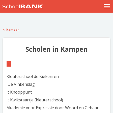
Nostalgische verhalen
Log in
Kampen
Meld je gratis aan
Help
Scholen in Kampen
1
Kleuterschool de Kiekenren
'De Vinkenslag'
't Knooppunt
't Kwikstaartje (kleuterschool)
Akademie voor Expressie door Woord en Gebaar