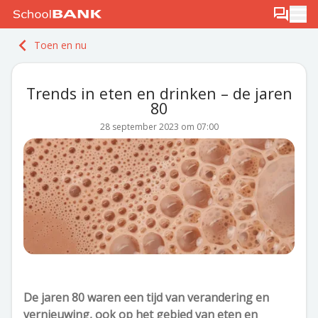
Ga naar de inhoud
Log in
Berichten
Ope
Meld je gratis aan
Toen en nu
Ontdek PLUS
Trends in eten en drinken – de jaren
80
28 september 2023 om 07:00
De jaren 80 waren een tijd van verandering en
vernieuwing, ook op het gebied van eten en