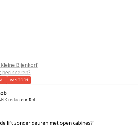
Kleine Bijenkorf
og herinneren?
AAL
VAN TOEN
Rob
NK redacteur Rob
ij de lift zonder deuren met open cabines?”