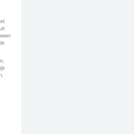
iet
uit
p weer
de
n,
ijk
n.