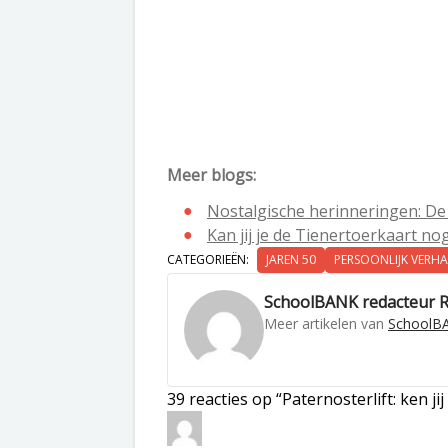
Meer blogs:
Nostalgische herinneringen: De 
Kan jij je de Tienertoerkaart n
CATEGORIEËN:
JAREN 50
PERSOONLIJK VERH
SchoolBANK redacteur 
Meer artikelen van
SchoolBA
39 reacties op “Paternosterlift: ken j