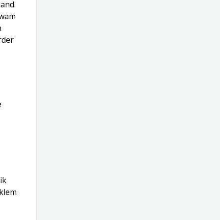
land.
 kwam
n
rder
e
.
ik
 klem