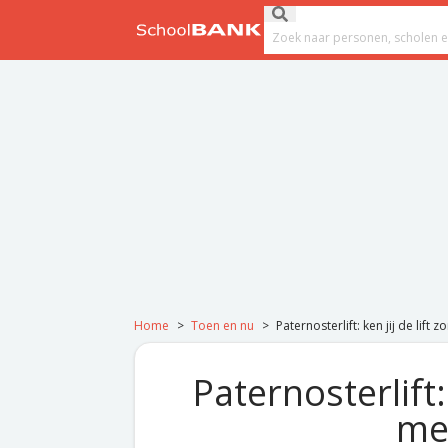
Ga naar de inhoud
Submit search
Search field
Home
>
Toen en nu
>
Paternosterlift: ken jij de lif
Paternosterlift:
me