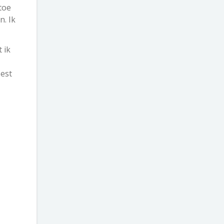
toe
. Ik
 ik
oest