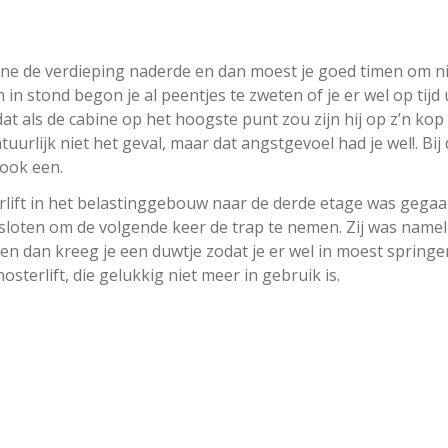
bine de verdieping naderde en dan moest je goed timen om n
 in stond begon je al peentjes te zweten of je er wel op tijd 
dat als de cabine op het hoogste punt zou zijn hij op z’n ko
rlijk niet het geval, maar dat angstgevoel had je wel!. Bij 
 ook een.
rlift in het belastinggebouw naar de derde etage was gegaa
esloten om de volgende keer de trap te nemen. Zij was namel
 en dan kreeg je een duwtje zodat je er wel in moest springe
osterlift, die gelukkig niet meer in gebruik is.