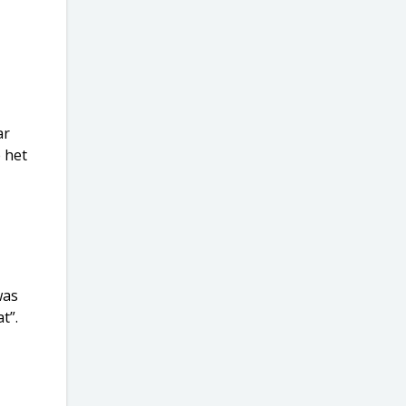
ar
 het
was
t”.